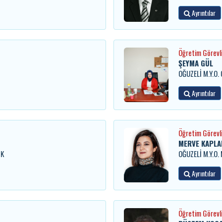
Ayrıntılar
Öğretim Görevli
ŞEYMA GÜL
OĞUZELİ M.Y.O. 
Ayrıntılar
Öğretim Görevli
MERVE KAPLA
İK
OĞUZELİ M.Y.O
Ayrıntılar
Öğretim Görevli