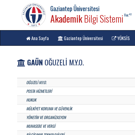
Gaziantep Üniversitesi
Akademik
Bilgi Sistemi
4.1
Ver.
Ana Sayfa
Gaziantep Üniversitesi
YÖKSİS
GAÜN
OĞUZELİ M.Y.O.
OĞUZELİ M.Y.O.
POSTA HİZMETLERİ
HUKUK
MÜLKİYET KORUMA VE GÜVENLİK
YÖNETİM VE ORGANİZASYON
MUHASEBE VE VERGİ
BİLGİSAYAR TEKNOLOJİLERİ