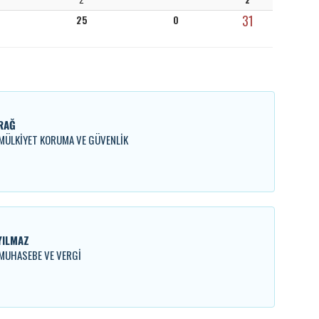
31
25
0
RAĞ
. MÜLKİYET KORUMA VE GÜVENLİK
YILMAZ
. MUHASEBE VE VERGİ