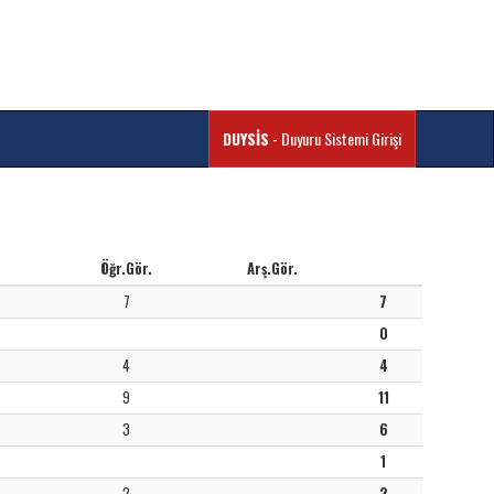
DUYSİS
- Duyuru Sistemi Girişi
Öğr.Gör.
Arş.Gör.
7
7
0
4
4
9
11
3
6
1
2
2