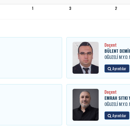
1
3
2
Doçent
BÜLENT DEMİ
OĞUZELİ M.Y.O
Ayrıntılar
Doçent
EMRAH SITKI 
OĞUZELİ M.Y.O
Ayrıntılar