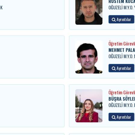
RÜSTEM KOC
İK
OĞUZELİ M.Y.O
Ayrıntılar
Öğretim Görevli
MEHMET PALA
OĞUZELİ M.Y.O
Ayrıntılar
Öğretim Görevli
BÜŞRA SÖYLE
OĞUZELİ M.Y.O.
Ayrıntılar