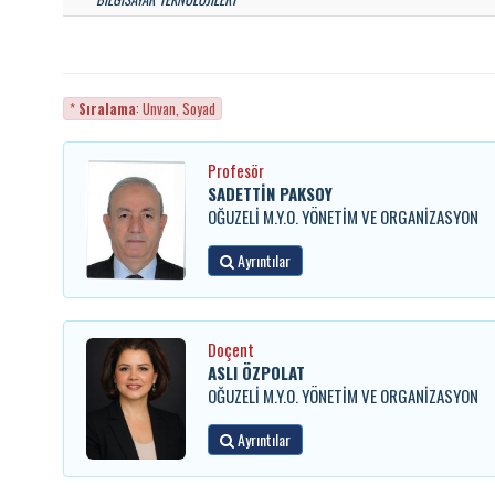
*
Sıralama
: Unvan, Soyad
Profesör
SADETTİN PAKSOY
OĞUZELİ M.Y.O. YÖNETİM VE ORGANİZASYON
Ayrıntılar
Doçent
ASLI ÖZPOLAT
OĞUZELİ M.Y.O. YÖNETİM VE ORGANİZASYON
Ayrıntılar