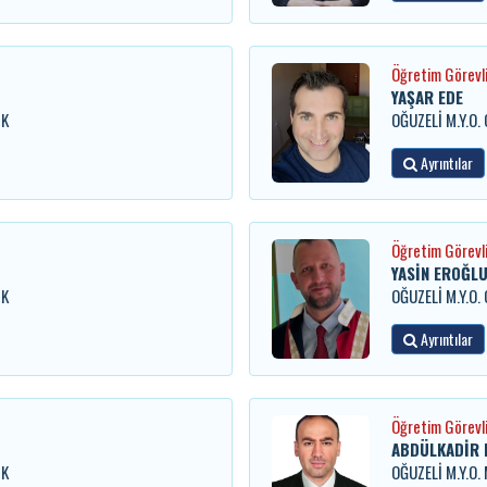
Öğretim Görevli
YAŞAR EDE
İK
OĞUZELİ M.Y.O. 
Ayrıntılar
Öğretim Görevli
YASİN EROĞL
İK
OĞUZELİ M.Y.O. 
Ayrıntılar
Öğretim Görevli
ABDÜLKADİR 
İK
OĞUZELİ M.Y.O