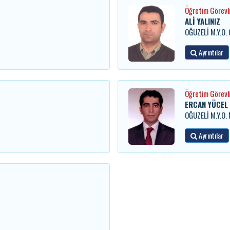
Öğretim Görevli
ALİ YALINIZ
OĞUZELİ M.Y.O. 
Ayrıntılar
Öğretim Görevli
ERCAN YÜCEL
OĞUZELİ M.Y.O
Ayrıntılar