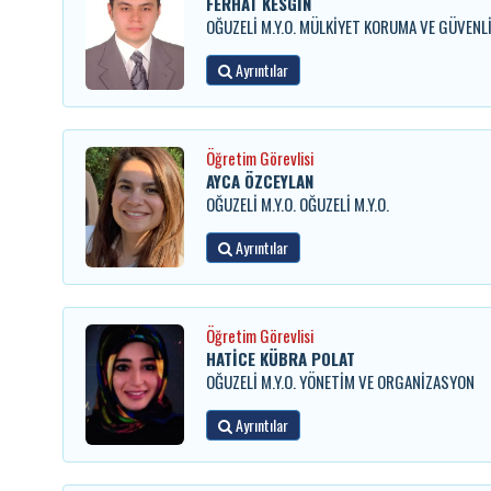
FERHAT KESGİN
OĞUZELİ M.Y.O. MÜLKİYET KORUMA VE GÜVENL
Ayrıntılar
Öğretim Görevlisi
AYCA ÖZCEYLAN
OĞUZELİ M.Y.O. OĞUZELİ M.Y.O.
Ayrıntılar
Öğretim Görevlisi
HATİCE KÜBRA POLAT
OĞUZELİ M.Y.O. YÖNETİM VE ORGANİZASYON
Ayrıntılar