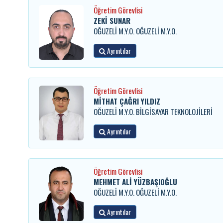
Öğretim Görevlisi
ZEKİ SUNAR
OĞUZELİ M.Y.O. OĞUZELİ M.Y.O.
Ayrıntılar
Öğretim Görevlisi
MİTHAT ÇAĞRI YILDIZ
OĞUZELİ M.Y.O. BİLGİSAYAR TEKNOLOJİLERİ
Ayrıntılar
Öğretim Görevlisi
MEHMET ALİ YÜZBAŞIOĞLU
OĞUZELİ M.Y.O. OĞUZELİ M.Y.O.
Ayrıntılar