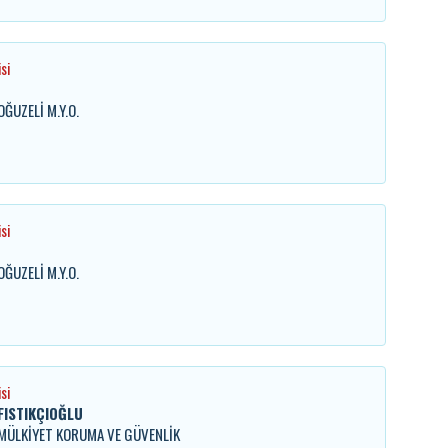
si
OĞUZELİ M.Y.O.
si
U
OĞUZELİ M.Y.O.
si
FISTIKÇIOĞLU
. MÜLKİYET KORUMA VE GÜVENLİK