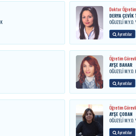
Doktor Öğretim
DERYA ÇEVİK
İK
OĞUZELİ M.Y.O
Ayrıntılar
Öğretim Görevli
AYŞE BAHAR
OĞUZELİ M.Y.O.
Ayrıntılar
Öğretim Görevli
AYŞE ÇOBAN
OĞUZELİ M.Y.O
Ayrıntılar