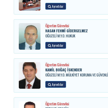
Ayrıntılar
Öğretim Görevlisi
HASAN FEHMİ GİDERGELMEZ
OĞUZELİ M.Y.O. HUKUK
Ayrıntılar
Öğretim Görevlisi
KAMİL BOĞAÇ İSKENDER
OĞUZELİ M.Y.O. MÜLKİYET KORUMA VE GÜVENL
Ayrıntılar
Öğretim Görevlisi