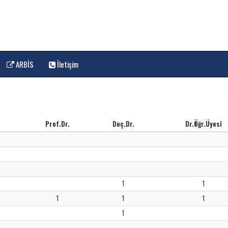
ARBİS
İletişim
Prof.Dr.
Doç.Dr.
Dr.Öğr.Üyesi
1
1
1
1
1
1