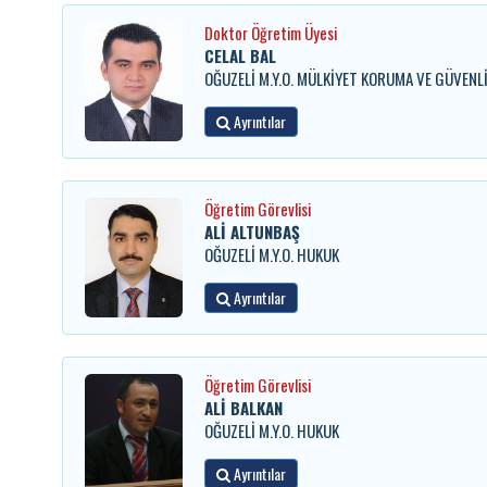
Doktor Öğretim Üyesi
CELAL BAL
OĞUZELİ M.Y.O. MÜLKİYET KORUMA VE GÜVENL
Ayrıntılar
Öğretim Görevlisi
ALİ ALTUNBAŞ
OĞUZELİ M.Y.O. HUKUK
Ayrıntılar
Öğretim Görevlisi
ALİ BALKAN
OĞUZELİ M.Y.O. HUKUK
Ayrıntılar