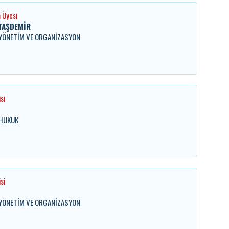
 Üyesi
 TAŞDEMİR
. YÖNETİM VE ORGANİZASYON
si
 HUKUK
si
. YÖNETİM VE ORGANİZASYON