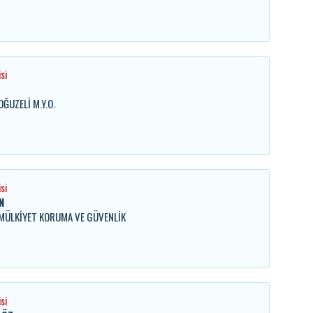
si
OĞUZELİ M.Y.O.
si
N
. MÜLKİYET KORUMA VE GÜVENLİK
si