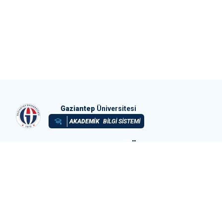
Gaziantep
Üniversitesi
AKADEMİK
BİLGİ SİSTEMİ
Hızlı
Erişim
GAÜN
Birimleri
Gaziantep Üniversitesi
Genel Sekreterlik
Etkinlik Takvimi
Bilgi İşlem Daire Başkanlığı
Haber Merkezi
Öğrenci İşleri Daire Başkanlığı