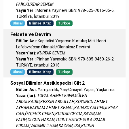
FAİK,KURTAR SENEM
Yayın Yeri:
Morena Yayınevi ISBN: 978-625-7016-05-6,
TÜRKİYE, İstanbul, 2019
Ulusal
Bilimsel Kitap
Türkçe
Felsefe ve Devrim
Bölüm Adı:
Kapitalist Yaşamın Kurtuluş Miti: Henri
Lefebvre’xxın Olanaklı/Olanaksız Devrimi
Yazar(lar):
KURTAR SENEM
Yayın Yeri:
Pinhan Yayıncılık ISBN: 978-605-9460-26-2,
TÜRKİYE, İstanbul, 2018
Ulusal
Bilimsel Kitap
Türkçe
Sosyal Bilimler Ansiklopedisi Cilt 2
Bölüm Adı:
Yamyamlık, Yaş-Cinsiyet Yapısı, Yaşlanma
Yazar(lar):
TOPAL AHMET EREN,GÜLEN
ABDULKADİR,KESKİN ABDULLAH,KOYUNCU AHMET
AYHAN,BAYRAM AHMET KEMAL,KARASOY ALPER,İLKYAZ
CAN,ÖZÇEVİK CEREN,KURTAR CEYDA,SAVAŞAN
FATİH,OLGUN HAKAN,TURUT HATİCE,SULA İSMAİL
ERKAM,VARANK İLHAN,SAĞBAŞ İSA,KURUN