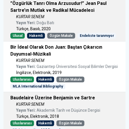
”Özgürlük Tanrı Olma Arzusudur!” Jean Paul
Sartre’ın Mutlak ve Radikal Mücadelesi
KURTAR SENEM
Yayın Yeri:
Doğu Batı
Türkçe, Basılı, 2020
Ulusal
Hakemli
Özgün Makale
Endekste taranmıyor
Bir İdeal Olarak Don Juan: Baştan Çıkarıcın
Duyumsal-Müzikali
KURTAR SENEM
Yayın Yeri:
Gaziantep Üniversitesi Sosyal Bilimler Dergisi
İngilizce, Elektronik, 2019
Uluslararası
Hakemli
Özgün Makale
MLA International Bibliography
Baudelaire Üzerine Benjamin ve Sartre
KURTAR SENEM
Yayın Yeri:
Akademik Tarih ve Düşünce Dergisi
Türkçe, Elektronik, 2018
Uluslararası
Hakemli
Özgün Makale