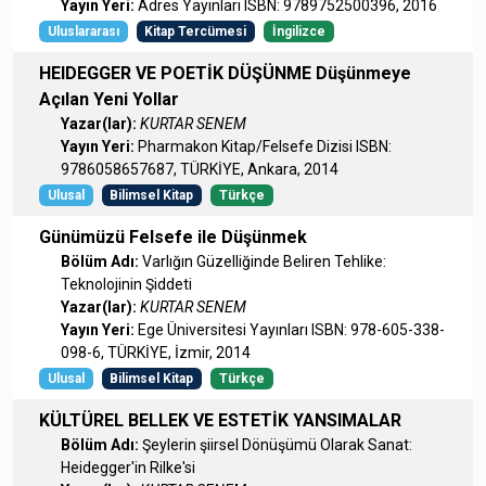
Yayın Yeri:
Adres Yayınları ISBN: 9789752500396, 2016
Uluslararası
Kitap Tercümesi
İngilizce
HEIDEGGER VE POETİK DÜŞÜNME Düşünmeye
Açılan Yeni Yollar
Yazar(lar):
KURTAR SENEM
Yayın Yeri:
Pharmakon Kitap/Felsefe Dizisi ISBN:
9786058657687, TÜRKİYE, Ankara, 2014
Ulusal
Bilimsel Kitap
Türkçe
Günümüzü Felsefe ile Düşünmek
Bölüm Adı:
Varlığın Güzelliğinde Beliren Tehlike:
Teknolojinin Şiddeti
Yazar(lar):
KURTAR SENEM
Yayın Yeri:
Ege Üniversitesi Yayınları ISBN: 978-605-338-
098-6, TÜRKİYE, İzmir, 2014
Ulusal
Bilimsel Kitap
Türkçe
KÜLTÜREL BELLEK VE ESTETİK YANSIMALAR
Bölüm Adı:
Şeylerin şiirsel Dönüşümü Olarak Sanat:
Heidegger'in Rilke'si