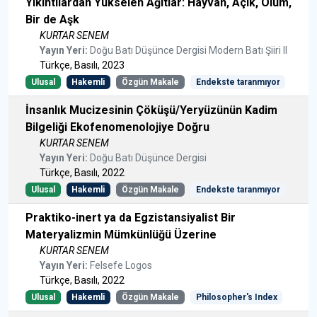
Yıkıntılardan Yükselen Ağıtlar: Hayvan, Açık, Ölüm,
Bir de Aşk
KURTAR SENEM
Yayın Yeri:
Doğu Batı Düşünce Dergisi Modern Batı Şiiri II
Türkçe, Basılı, 2023
Ulusal
Hakemli
Özgün Makale
Endekste taranmıyor
İnsanlık Mucizesinin Çöküşü/Yeryüzünün Kadim
Bilgeliği Ekofenomenolojiye Doğru
KURTAR SENEM
Yayın Yeri:
Doğu Batı Düşünce Dergisi
Türkçe, Basılı, 2022
Ulusal
Hakemli
Özgün Makale
Endekste taranmıyor
Praktiko-inert ya da Egzistansiyalist Bir
Materyalizmin Mümkünlüğü Üzerine
KURTAR SENEM
Yayın Yeri:
Felsefe Logos
Türkçe, Basılı, 2022
Ulusal
Hakemli
Özgün Makale
Philosopher's Index