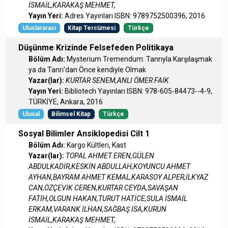
İSMAİL,KARAKAŞ MEHMET,
Yayın Yeri:
Adres Yayınları ISBN: 9789752500396, 2016
Uluslararası
Kitap Tercümesi
Türkçe
Düşünme Krizinde Felsefeden Politikaya
Bölüm Adı:
Mysterium Tremendum: Tanrıyla Karşılaşmak
ya da Tanrı'dan Önce kendiyle Olmak
Yazar(lar):
KURTAR SENEM,ANLI ÖMER FAİK
Yayın Yeri:
Bibliotech Yayınları ISBN: 978-605-84473--4-9,
TÜRKİYE, Ankara, 2016
Ulusal
Bilimsel Kitap
Türkçe
Sosyal Bilimler Ansiklopedisi Cilt 1
Bölüm Adı:
Kargo Kültleri, Kast
Yazar(lar):
TOPAL AHMET EREN,GÜLEN
ABDULKADİR,KESKİN ABDULLAH,KOYUNCU AHMET
AYHAN,BAYRAM AHMET KEMAL,KARASOY ALPER,İLKYAZ
CAN,ÖZÇEVİK CEREN,KURTAR CEYDA,SAVAŞAN
FATİH,OLGUN HAKAN,TURUT HATİCE,SULA İSMAİL
ERKAM,VARANK İLHAN,SAĞBAŞ İSA,KURUN
İSMAİL,KARAKAŞ MEHMET,