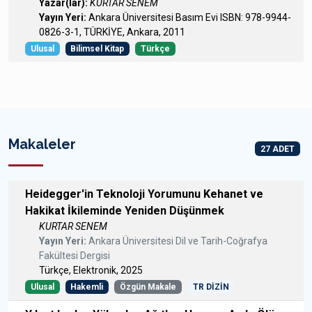
Yazar(lar):
KURTAR SENEM
Yayın Yeri:
Ankara Üniversitesi Basım Evi ISBN: 978-9944-
0826-3-1, TÜRKİYE, Ankara, 2011
Ulusal
Bilimsel Kitap
Türkçe
Makaleler
27 ADET
Heidegger'in Teknoloji Yorumunu Kehanet ve
Hakikat İkileminde Yeniden Düşünmek
KURTAR SENEM
Yayın Yeri:
Ankara Üniversitesi Dil ve Tarih-Coğrafya
Fakültesi Dergisi
Türkçe, Elektronik, 2025
Ulusal
Hakemli
Özgün Makale
TR DİZİN