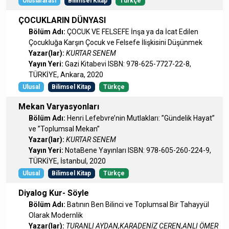
Uluslararası
Bilimsel Kitap
Türkçe
ÇOCUKLARIN DÜNYASI
Bölüm Adı:
ÇOCUK VE FELSEFE İnşa ya da İcat Edilen
Çocukluğa Karşın Çocuk ve Felsefe İlişkisini Düşünmek
Yazar(lar):
KURTAR SENEM
Yayın Yeri:
Gazi Kitabevi ISBN: 978-625-7727-22-8,
TÜRKİYE, Ankara, 2020
Ulusal
Bilimsel Kitap
Türkçe
Mekan Varyasyonları
Bölüm Adı:
Henri Lefebvre’nin Mutlakları: ”Gündelik Hayat”
ve ”Toplumsal Mekan”
Yazar(lar):
KURTAR SENEM
Yayın Yeri:
NotaBene Yayınları ISBN: 978-605-260-224-9,
TÜRKİYE, İstanbul, 2020
Ulusal
Bilimsel Kitap
Türkçe
Diyalog Kur- Söyle
Bölüm Adı:
Batının Ben Bilinci ve Toplumsal Bir Tahayyül
Olarak Modernlik
Yazar(lar):
TURANLI AYDAN,KARADENİZ CEREN,ANLI ÖMER