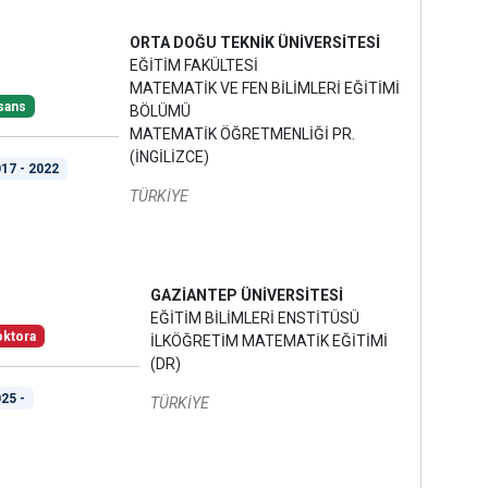
ORTA DOĞU TEKNİK ÜNİVERSİTESİ
EĞİTİM FAKÜLTESİ
MATEMATİK VE FEN BİLİMLERİ EĞİTİMİ
sans
BÖLÜMÜ
MATEMATİK ÖĞRETMENLİĞİ PR.
(İNGİLİZCE)
17 - 2022
TÜRKİYE
GAZİANTEP ÜNİVERSİTESİ
EĞİTİM BİLİMLERİ ENSTİTÜSÜ
ktora
İLKÖĞRETİM MATEMATİK EĞİTİMİ
(DR)
25 -
TÜRKİYE