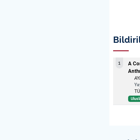
Bildiri
1
A Co
Anth
AY
Ya
TÜ
Ulusl