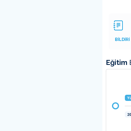
BİLDİRİ
Eğitim
B
Yü
20