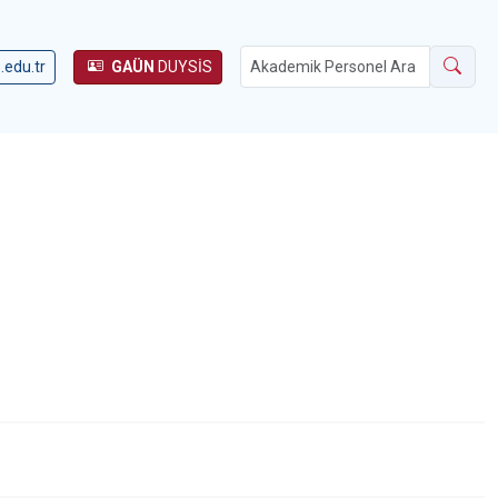
.edu.tr
GAÜN
DUYSİS