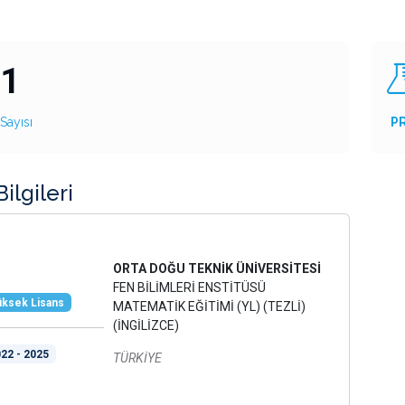
1
Sayısı
P
ilgileri
ORTA DOĞU TEKNİK ÜNİVERSİTESİ
FEN BİLİMLERİ ENSTİTÜSÜ
ksek Lisans
MATEMATİK EĞİTİMİ (YL) (TEZLİ)
(İNGİLİZCE)
22 - 2025
TÜRKİYE