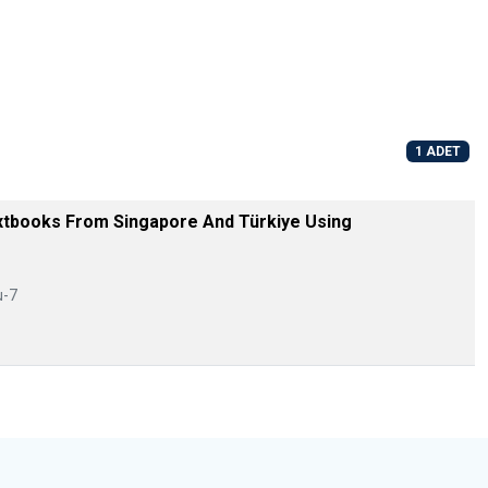
1 ADET
xtbooks From Singapore And Türkiye Using
u-7