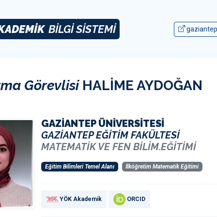
KADEMİK
BİLGİ SİSTEMİ
gaziantep
rma Görevlisi
HALİME AYDOĞAN
GAZİANTEP ÜNİVERSİTESİ
GAZİANTEP EĞİTİM FAKÜLTESİ
MATEMATİK VE FEN BİLİM.EĞİTİMİ
Eğitim Bilimleri Temel Alanı
İlköğretim Matematik Eğitimi
YÖK Akademik
ORCID