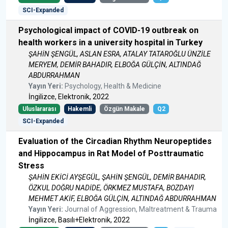
SCI-Expanded
Psychological impact of COVID-19 outbreak on
health workers in a university hospital in Turkey
ŞAHİN ŞENGÜL, ASLAN ESRA, ATALAY TATAROĞLU ÜNZİLE
MERYEM, DEMİR BAHADIR, ELBOĞA GÜLÇİN, ALTINDAĞ
ABDURRAHMAN
Yayın Yeri:
Psychology, Health & Medicine
İngilizce, Elektronik, 2022
Uluslararası
Hakemli
Özgün Makale
Q2
SCI-Expanded
Evaluation of the Circadian Rhythm Neuropeptides
and Hippocampus in Rat Model of Posttraumatic
Stress
ŞAHİN EKİCİ AYŞEGÜL, ŞAHİN ŞENGÜL, DEMİR BAHADIR,
ÖZKUL DOĞRU NADİDE, ÖRKMEZ MUSTAFA, BOZDAYI
MEHMET AKİF, ELBOĞA GÜLÇİN, ALTINDAĞ ABDURRAHMAN
Yayın Yeri:
Journal of Aggression, Maltreatment & Trauma
İngilizce, Basılı+Elektronik, 2022