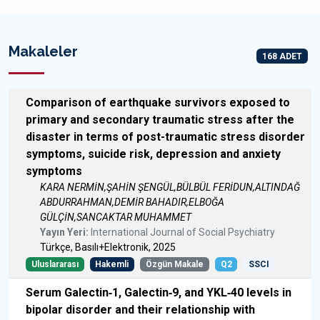
Makaleler
168 ADET
Comparison of earthquake survivors exposed to
primary and secondary traumatic stress after the
disaster in terms of post-traumatic stress disorder
symptoms, suicide risk, depression and anxiety
symptoms
KARA NERMİN,ŞAHİN ŞENGÜL,BÜLBÜL FERİDUN,ALTINDAĞ
ABDURRAHMAN,DEMİR BAHADIR,ELBOĞA
GÜLÇİN,SANCAKTAR MUHAMMET
Yayın Yeri:
International Journal of Social Psychiatry
Türkçe, Basılı+Elektronik, 2025
Uluslararası
Hakemli
Özgün Makale
Q2
SSCI
Serum Galectin‐1, Galectin‐9, and YKL‐40 levels in
bipolar disorder and their relationship with