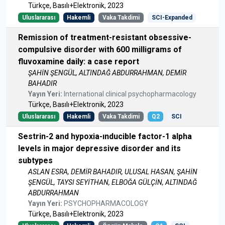
Türkçe, Basılı+Elektronik, 2023
Uluslararası
Hakemli
Vaka Takdimi
SCI-Expanded
Remission of treatment-resistant obsessive-
compulsive disorder with 600 milligrams of
fluvoxamine daily: a case report
ŞAHİN ŞENGÜL, ALTINDAĞ ABDURRAHMAN, DEMİR
BAHADIR
Yayın Yeri:
International clinical psychopharmacology
Türkçe, Basılı+Elektronik, 2023
Uluslararası
Hakemli
Vaka Takdimi
Q2
SCI
Sestrin-2 and hypoxia-ınducible factor-1 alpha
levels in major depressive disorder and its
subtypes
ASLAN ESRA, DEMİR BAHADIR, ULUSAL HASAN, ŞAHİN
ŞENGÜL, TAYSI SEYİTHAN, ELBOĞA GÜLÇİN, ALTINDAĞ
ABDURRAHMAN
Yayın Yeri:
PSYCHOPHARMACOLOGY
Türkçe, Basılı+Elektronik, 2023