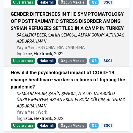
Uluslararası
Hakemli
Özgün Makale
Q2
SSCI
GENDER DIFFERENCES IN THE SYMPTOMATOLOGY
OF POSTTRAUMATIC STRESS DISORDER AMONG
SYRIAN REFUGEES SETTLED IN A CAMP IN TURKEY
SAĞALTICI ESER, ŞAHİN ŞENGÜL, ALPAK GÖKAY, ALTINDAĞ
ABDURRAHMAN
Yayın Yeri:
PSYCHIATRIA DANUBINA
İngilizce, Elektronik, 2022
Uluslararası
Hakemli
Özgün Makale
Q3
SSCI
How did the psychological impact of COVID-19
change healthcare workers in times of fighting the
pandemic?
DEMİR BAHADIR, ŞAHİN ŞENGÜL, ATALAY TATAROĞLU
ÜNZİLE MERYEM, ASLAN ESRA, ELBOĞA GÜLÇİN, ALTINDAĞ
ABDURRAHMAN
Yayın Yeri:
Work
İngilizce, Elektronik, 2022
Uluslararası
Hakemli
Özgün Makale
Q2
SSCI