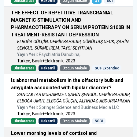
Uluslararası
Hakemli
Özgün Makale
Q1
SCI
THE EFFECT OF REPETITIVE TRANSCRANIAL
MAGNETIC STIMULATION AND
PHARMACOTHERAPY ON SERUM PROTEIN S100B IN
TREATMENT-RESISTANT DEPRESSION
ELBOĞA GÜLÇİN, DEMİR BAHADIR, GÖNÜLTAŞ UFUK, ŞAHİN
ŞENGÜL, SÜRME İREM, TAYSI SEYİTHAN
Yayın Yeri:
Psychiatria Danubina,
Türkçe, Basılı+Elektronik, 2023
Uluslararası
Hakemli
Özgün Makale
SCI-Expanded
Is abnormal metabolism in the olfactory bulb and
amygdala associated with bipolar disorder?
SANCAKTAR MUHAMMET, ŞAHİN ŞENGÜL, DEMİR BAHADIR,
ELBOĞA UMUT, ELBOĞA GÜLÇİN, ALTINDAĞ ABDURRAHMAN
Yayın Yeri:
Springer Science and Business Media LLC
Türkçe, Basılı+Elektronik, 2023
Uluslararası
Hakemli
Özgün Makale
SSCI
Lower morning levels of cortisol and