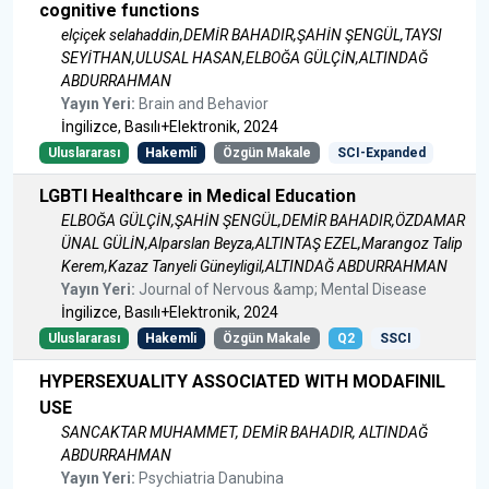
cognitive functions
elçiçek selahaddin,DEMİR BAHADIR,ŞAHİN ŞENGÜL,TAYSI
SEYİTHAN,ULUSAL HASAN,ELBOĞA GÜLÇİN,ALTINDAĞ
ABDURRAHMAN
Yayın Yeri:
Brain and Behavior
İngilizce, Basılı+Elektronik, 2024
Uluslararası
Hakemli
Özgün Makale
SCI-Expanded
LGBTI Healthcare in Medical Education
ELBOĞA GÜLÇİN,ŞAHİN ŞENGÜL,DEMİR BAHADIR,ÖZDAMAR
ÜNAL GÜLİN,Alparslan Beyza,ALTINTAŞ EZEL,Marangoz Talip
Kerem,Kazaz Tanyeli Güneyligil,ALTINDAĞ ABDURRAHMAN
Yayın Yeri:
Journal of Nervous &amp; Mental Disease
İngilizce, Basılı+Elektronik, 2024
Uluslararası
Hakemli
Özgün Makale
Q2
SSCI
HYPERSEXUALITY ASSOCIATED WITH MODAFINIL
USE
SANCAKTAR MUHAMMET, DEMİR BAHADIR, ALTINDAĞ
ABDURRAHMAN
Yayın Yeri:
Psychiatria Danubina