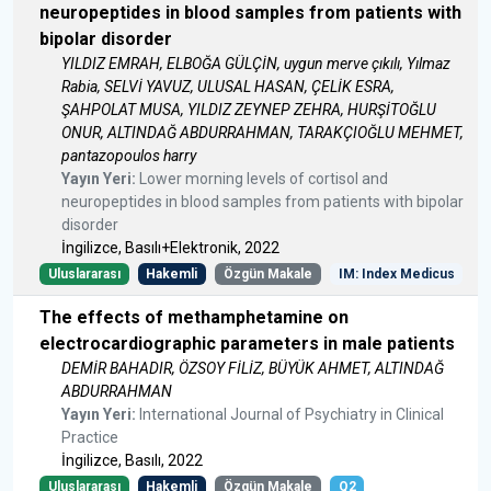
neuropeptides in blood samples from patients with
bipolar disorder
YILDIZ EMRAH, ELBOĞA GÜLÇİN, uygun merve çıkılı, Yılmaz
Rabia, SELVİ YAVUZ, ULUSAL HASAN, ÇELİK ESRA,
ŞAHPOLAT MUSA, YILDIZ ZEYNEP ZEHRA, HURŞİTOĞLU
ONUR, ALTINDAĞ ABDURRAHMAN, TARAKÇIOĞLU MEHMET,
pantazopoulos harry
Yayın Yeri:
Lower morning levels of cortisol and
neuropeptides in blood samples from patients with bipolar
disorder
İngilizce, Basılı+Elektronik, 2022
Uluslararası
Hakemli
Özgün Makale
IM: Index Medicus
The effects of methamphetamine on
electrocardiographic parameters in male patients
DEMİR BAHADIR, ÖZSOY FİLİZ, BÜYÜK AHMET, ALTINDAĞ
ABDURRAHMAN
Yayın Yeri:
International Journal of Psychiatry in Clinical
Practice
İngilizce, Basılı, 2022
Uluslararası
Hakemli
Özgün Makale
Q2