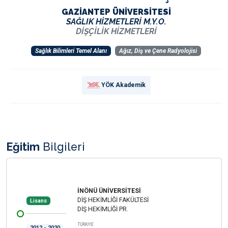
GAZİANTEP ÜNİVERSİTESİ
SAĞLIK HİZMETLERİ M.Y.O.
DİŞÇİLİK HİZMETLERİ
Sağlık Bilimleri Temel Alanı
Ağız, Diş ve Çene Radyolojisi
YÖK Akademik
Eğitim
Bilgileri
İNÖNÜ ÜNİVERSİTESİ
DİŞ HEKİMLİĞİ FAKÜLTESİ
Lisans
DİŞ HEKİMLİĞİ PR.
TÜRKİYE
2012 - 2020