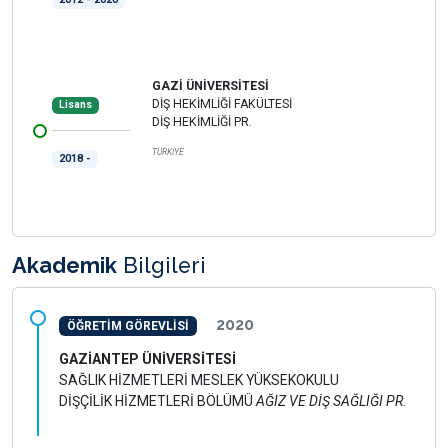
GAZİ ÜNİVERSİTESİ
DİŞ HEKİMLİĞİ FAKÜLTESİ
Lisans
DİŞ HEKİMLİĞİ PR.
TÜRKİYE
2018 -
Akademik
Bilgileri
2020
ÖĞRETİM GÖREVLİSİ
GAZİANTEP ÜNİVERSİTESİ
SAĞLIK HİZMETLERİ MESLEK YÜKSEKOKULU
DİŞÇİLİK HİZMETLERİ BÖLÜMÜ
AĞIZ VE DİŞ SAĞLIĞI PR.