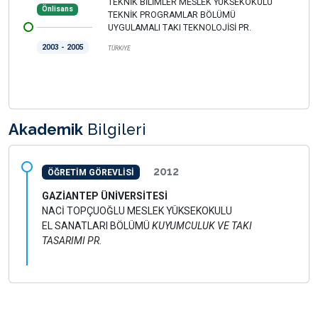
TEKNİK BİLİMLER MESLEK YÜKSEKOKULU
Önlisans
TEKNİK PROGRAMLAR BÖLÜMÜ
UYGULAMALI TAKI TEKNOLOJİSİ PR.
2003 - 2005
TÜRKİYE
Akademik
Bilgileri
2012
ÖĞRETİM GÖREVLİSİ
GAZİANTEP ÜNİVERSİTESİ
NACİ TOPÇUOĞLU MESLEK YÜKSEKOKULU
EL SANATLARI BÖLÜMÜ
KUYUMCULUK VE TAKI
TASARIMI PR.