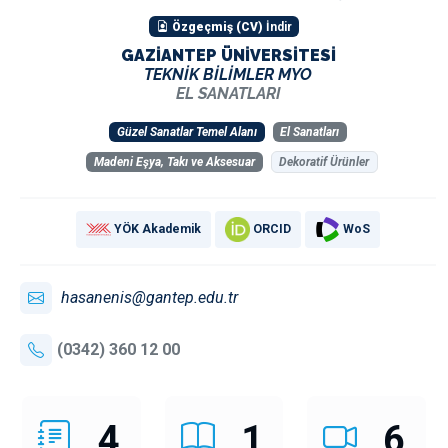
Özgeçmiş (CV)
İndir
GAZİANTEP ÜNİVERSİTESİ
TEKNİK BİLİMLER MYO
EL SANATLARI
Güzel Sanatlar Temel Alanı
El Sanatları
Madeni Eşya, Takı ve Aksesuar
Dekoratif Ürünler
YÖK Akademik
ORCID
WoS
hasanenis@gantep.edu.tr
(0342) 360 12 00
4
1
6