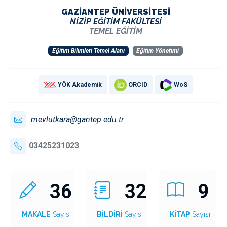
GAZİANTEP ÜNİVERSİTESİ
NİZİP EĞİTİM FAKÜLTESİ
TEMEL EĞİTİM
Eğitim Bilimleri Temel Alanı
Eğitim Yönetimi
YÖK Akademik
ORCID
WoS
mevlutkara@gantep.edu.tr
03425231023
36
32
9
MAKALE
Sayısı
BİLDİRİ
Sayısı
KİTAP
Sayısı