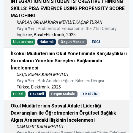
INTEGRATION ON STUDENTS’ CREATIVE THINKING
SKILLS: PISA EVIDENCE USING PROPENSITY SCORE
MATCHING
KAPLAN ORHAN,KARA MEVLÜT,KAÇAR TURAN
Yayın Yeri:
Problems of Education in the 21st Century
İngilizce, Basılı+Elektronik, 2025
Uluslararası
Hakemli
Özgün Makale
ESCI
İlkokul Müdürlerinin Okul Yönetiminde Karşılaştıkları
Sorunların Yönetim Süreçleri Bağlamında
İncelenmesi
OKÇU BURAK,KARA MEVLÜT
Yayın Yeri:
Batı Anadolu Eğitim Bilimleri Dergisi
Türkçe, Elektronik, 2025
Ulusal
Hakemli
Özgün Makale
TR DİZİN
Okul Müdürlerinin Sosyal Adalet Liderliği
Davranışları ile Öğretmenlerin Örgütsel Bağlılık
Algısı Arasındaki İlişkinin İncelenmesi
CAN MERT,KARA MEVLÜT
Yayın Yeri:
Abant İzzet Baysal Üniversitesi Eğitim Fakültesi