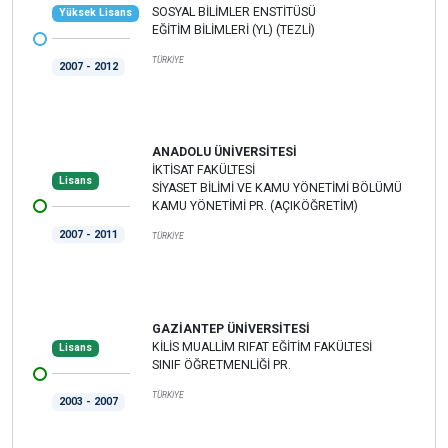
SOSYAL BİLİMLER ENSTİTÜSÜ
Yüksek Lisans
EĞİTİM BİLİMLERİ (YL) (TEZLİ)
TÜRKİYE
2007 - 2012
ANADOLU ÜNİVERSİTESİ
İKTİSAT FAKÜLTESİ
Lisans
SİYASET BİLİMİ VE KAMU YÖNETİMİ BÖLÜMÜ
KAMU YÖNETİMİ PR. (AÇIKÖĞRETİM)
2007 - 2011
TÜRKİYE
GAZİANTEP ÜNİVERSİTESİ
KİLİS MUALLİM RIFAT EĞİTİM FAKÜLTESİ
Lisans
SINIF ÖĞRETMENLİĞİ PR.
TÜRKİYE
2003 - 2007