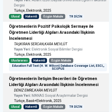
Dergisi
Türkçe, Elektronik, 2025
Ulusal
Hakemli
Özgün Makale
TR DİZİN
Öğretmenlerin Pozitif Psikolojik Sermaye ile
Öğretmen Liderliği Algıları Arasındaki İlişkinin
İncelenmesi
TAŞKIRAN SERCAN,KARA MEVLÜT
Yayın Yeri:
Elektronik Sosyal Bilimler Dergisi
Türkçe, Elektronik, 2025
Uluslararası
Hakemli
Özgün Makale
Education Full Text (H. W. Wilson) Database Covarage List, ESCI,,
SCOPUS
Öğretmenlerin İletişim Becerileri ile Öğretmen
Liderliği Algıları Arasındaki İlişkinin İncelenmesi
DENİZ EMRE,KARA MEVLÜT
Yayın Yeri:
MANAS Sosyal Araştırmalar Dergisi
Türkçe, Basılı+Elektronik, 2025
Ulusal
Hakemli
Özgün Makale
TR DİZİN