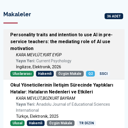
Makaleler
36 ADET
Personality traits and intention to use AI in pre-
service teachers: the mediating role of AI use
motivation
KARA MEVLÜT,YURT EYÜP
Yayın Yeri:
Current Psychology
İngilizce, Elektronik, 2026
Uluslararası
Hakemli
Özgün Makale
Q2
SSCI
Okul Yöneticilerinin İletişim Sürecinde Yaptıkları
Hatalar: Hataların Nedenleri ve Etkileri
KARA MEVLÜT,BOZKURT BAYRAM
Yayın Yeri:
Anadolu Journal of Educational Sciences
International
Türkçe, Elektronik, 2025
Ulusal
Hakemli
Özgün Makale
TR DİZİN