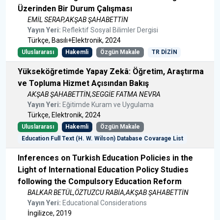
Üzerinden Bir Durum Çalışması
EMİL SERAP,AKŞAB ŞAHABETTİN
Yayın Yeri:
Reflektif Sosyal Bilimler Dergisi
Türkçe, Basılı+Elektronik, 2024
Uluslararası
Hakemli
Özgün Makale
TR DİZİN
Yükseköğretimde Yapay Zekâ: Öğretim, Araştırma
ve Topluma Hizmet Açısından Bakış
AKŞAB ŞAHABETTİN,SEGGİE FATMA NEVRA
Yayın Yeri:
Eğitimde Kuram ve Uygulama
Türkçe, Elektronik, 2024
Uluslararası
Hakemli
Özgün Makale
Education Full Text (H. W. Wilson) Database Covarage List
Inferences on Turkish Education Policies in the
Light of International Education Policy Studies
following the Compulsory Education Reform
BALKAR BETÜL,ÖZTUZCU RABİA,AKŞAB ŞAHABETTİN
Yayın Yeri:
Educational Considerations
İngilizce, 2019