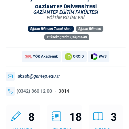
GAZİANTEP ÜNİVERSİTESİ
GAZİANTEP EĞİTİM FAKÜLTESİ
EĞİTİM BİLİMLERİ
Eğitim Bilimleri Temel Alanı
Eğitim Bilimleri
Yükseköğretim Çalışmaları
YÖK Akademik
ORCID
WoS
aksab@gantep.edu.tr
(0342) 360 12 00
- 3814
8
18
3