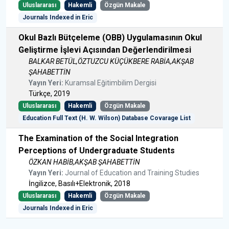
Uluslararası
Hakemli
Özgün Makale
Journals Indexed in Eric
Okul Bazlı Bütçeleme (OBB) Uygulamasının Okul
Geliştirme İşlevi Açısından Değerlendirilmesi
BALKAR BETÜL,ÖZTUZCU KÜÇÜKBERE RABİA,AKŞAB
ŞAHABETTİN
Yayın Yeri:
Kuramsal Eğitimbilim Dergisi
Türkçe, 2019
Uluslararası
Hakemli
Özgün Makale
Education Full Text (H. W. Wilson) Database Covarage List
The Examination of the Social Integration
Perceptions of Undergraduate Students
ÖZKAN HABİB,AKŞAB ŞAHABETTİN
Yayın Yeri:
Journal of Education and Training Studies
İngilizce, Basılı+Elektronik, 2018
Uluslararası
Hakemli
Özgün Makale
Journals Indexed in Eric