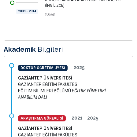
(İNGİLİZCE)
2008 - 2014
TÜRKİYE
Akademik
Bilgileri
2025
DOKTOR ÖĞRETİM ÜYESİ
GAZİANTEP ÜNİVERSİTESİ
GAZİANTEP EĞİTİM FAKÜLTESİ
EĞİTİM BİLİMLERİ BÖLÜMÜ
EĞİTİM YÖNETİMİ
ANABİLİM DALI
2021 - 2025
ARAŞTIRMA GÖREVLİSİ
GAZİANTEP ÜNİVERSİTESİ
GAZİANTEP EĞİTİM FAKÜLTESİ