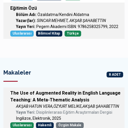
Eğitimin Özü
Bölüm Adı:
Özaldatma/Kendini Aldatma
Yazar(lar):
SİNCAR MEHMET, AKŞAB ŞAHABETTİN
Yayın Yeri:
Pegem Akademi ISBN: 9786258325799, 2022
Uluslararası
Bilimsel Kitap
Türkçe
Makaleler
8 ADET
The Use of Augmented Reality in English Language
Teaching: A Meta-Thematic Analysis
AKŞAB HATUN VERA,ÖZYURT MELİKE,AKŞAB ŞAHABETTİN
Yayın Yeri:
Disiplinlerarası Eğitim Araştırmaları Dergisi
İngilizce, Elektronik, 2025
Uluslararası
Hakemli
Özgün Makale