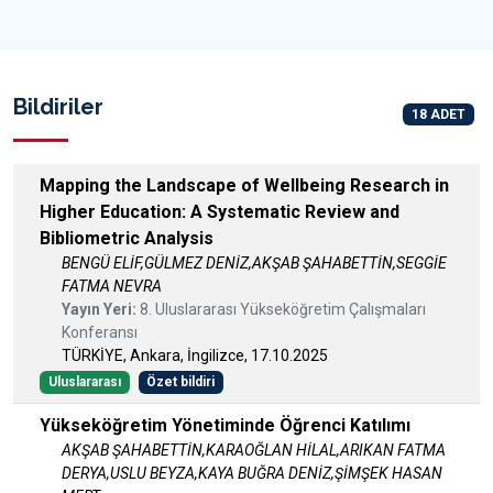
Bildiriler
18 ADET
Mapping the Landscape of Wellbeing Research in
Higher Education: A Systematic Review and
Bibliometric Analysis
BENGÜ ELİF,GÜLMEZ DENİZ,AKŞAB ŞAHABETTİN,SEGGİE
FATMA NEVRA
Yayın Yeri:
8. Uluslararası Yükseköğretim Çalışmaları
Konferansı
TÜRKİYE, Ankara, İngilizce, 17.10.2025
Uluslararası
Özet bildiri
Yükseköğretim Yönetiminde Öğrenci Katılımı
AKŞAB ŞAHABETTİN,KARAOĞLAN HİLAL,ARIKAN FATMA
DERYA,USLU BEYZA,KAYA BUĞRA DENİZ,ŞİMŞEK HASAN