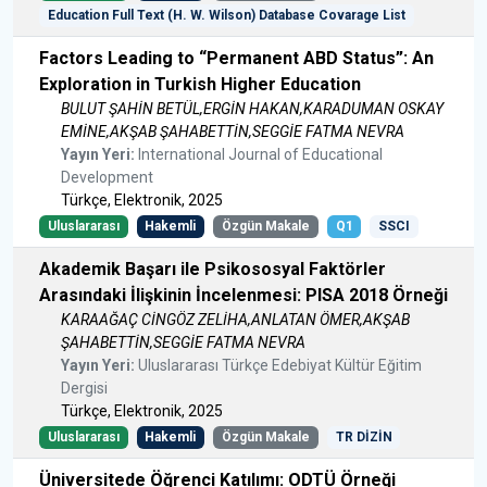
Education Full Text (H. W. Wilson) Database Covarage List
Factors Leading to “Permanent ABD Status”: An
Exploration in Turkish Higher Education
BULUT ŞAHİN BETÜL,ERGİN HAKAN,KARADUMAN OSKAY
EMİNE,AKŞAB ŞAHABETTİN,SEGGİE FATMA NEVRA
Yayın Yeri:
International Journal of Educational
Development
Türkçe, Elektronik, 2025
Uluslararası
Hakemli
Özgün Makale
Q1
SSCI
Akademik Başarı ile Psikososyal Faktörler
Arasındaki İlişkinin İncelenmesi: PISA 2018 Örneği
KARAAĞAÇ CİNGÖZ ZELİHA,ANLATAN ÖMER,AKŞAB
ŞAHABETTİN,SEGGİE FATMA NEVRA
Yayın Yeri:
Uluslararası Türkçe Edebiyat Kültür Eğitim
Dergisi
Türkçe, Elektronik, 2025
Uluslararası
Hakemli
Özgün Makale
TR DİZİN
Üniversitede Öğrenci Katılımı: ODTÜ Örneği