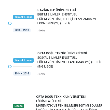
GAZİANTEP ÜNİVERSİTESİ
EĞİTİM BİLİMLERİ ENSTİTÜSÜ
Yüksek Lisans
EĞİTİM YÖNETİMİ, TEFTİŞİ, PLANLAMASI VE
EKONOMİSİ (YL) (TEZLİ)
2016 - 2018
TÜRKİYE
ORTA DOĞU TEKNİK ÜNİVERSİTESİ
SOSYAL BİLİMLER ENSTİTÜSÜ
Yüksek Lisans
EĞİTİM YÖNETİMİ VE PLANLAMASI (YL) (TEZLİ)
(İNGİLİZCE)
2014 - 2016
TÜRKİYE
ORTA DOĞU TEKNİK ÜNİVERSİTESİ
EĞİTİM FAKÜLTESİ
MATEMATİK VE FEN BİLİMLERİ EĞİTİMİ BÖLÜMÜ
Lisans
İLKÖĞRETİM MATEMATİK ÖĞRETMENLİĞİ PR.