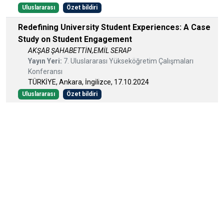
Uluslararası
Özet bildiri
Redefining University Student Experiences: A Case
Study on Student Engagement
AKŞAB ŞAHABETTİN,EMİL SERAP
Yayın Yeri:
7. Uluslararası Yükseköğretim Çalışmaları
Konferansı
TÜRKİYE, Ankara, İngilizce, 17.10.2024
Uluslararası
Özet bildiri
Türkiye Yükseköğretiminde Kitleselleşme
Hareketleri
AKŞAB ŞAHABETTİN
Yayın Yeri:
6. Uluslararası Yükseköğretim Çalışmaları
Konferansı
TÜRKİYE, İstanbul, İngilizce, 19.10.2023
Uluslararası
Özet bildiri
The Reflections of International Higher Education
Trends in Turkey
AKŞAB ŞAHABETTİN