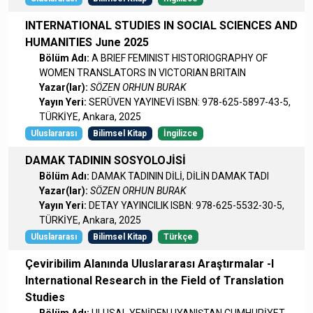
INTERNATIONAL STUDIES IN SOCIAL SCIENCES AND
HUMANITIES June 2025
Bölüm Adı:
A BRIEF FEMINIST HISTORIOGRAPHY OF
WOMEN TRANSLATORS IN VICTORIAN BRITAIN
Yazar(lar):
SÖZEN ORHUN BURAK
Yayın Yeri:
SERÜVEN YAYINEVİ ISBN: 978-625-5897-43-5,
TÜRKİYE, Ankara, 2025
Uluslararası
Bilimsel Kitap
İngilizce
DAMAK TADININ SOSYOLOJİSİ
Bölüm Adı:
DAMAK TADININ DİLİ, DİLİN DAMAK TADI
Yazar(lar):
SÖZEN ORHUN BURAK
Yayın Yeri:
DETAY YAYINCILIK ISBN: 978-625-5532-30-5,
TÜRKİYE, Ankara, 2025
Uluslararası
Bilimsel Kitap
Türkçe
Çeviribilim Alanında Uluslararası Araştırmalar -I
International Research in the Field of Translation
Studies
Bölüm Adı:
ULUSAL YENİDEN UYANIŞTAN CUMHURİYET