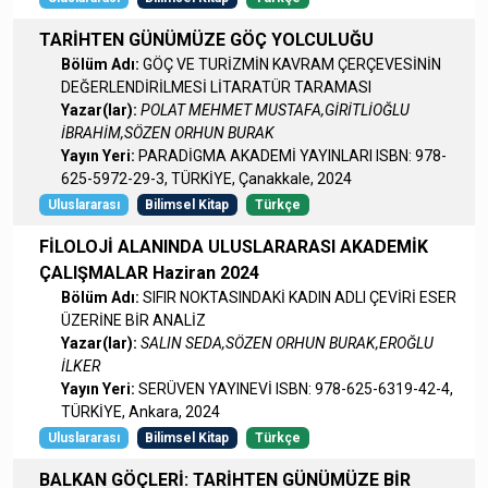
TARİHTEN GÜNÜMÜZE GÖÇ YOLCULUĞU
Bölüm Adı:
GÖÇ VE TURİZMİN KAVRAM ÇERÇEVESİNİN
DEĞERLENDİRİLMESİ LİTARATÜR TARAMASI
Yazar(lar):
POLAT MEHMET MUSTAFA,GİRİTLİOĞLU
İBRAHİM,SÖZEN ORHUN BURAK
Yayın Yeri:
PARADİGMA AKADEMİ YAYINLARI ISBN: 978-
625-5972-29-3, TÜRKİYE, Çanakkale, 2024
Uluslararası
Bilimsel Kitap
Türkçe
FİLOLOJİ ALANINDA ULUSLARARASI AKADEMİK
ÇALIŞMALAR Haziran 2024
Bölüm Adı:
SIFIR NOKTASINDAKİ KADIN ADLI ÇEVİRİ ESER
ÜZERİNE BİR ANALİZ
Yazar(lar):
SALIN SEDA,SÖZEN ORHUN BURAK,EROĞLU
İLKER
Yayın Yeri:
SERÜVEN YAYINEVİ ISBN: 978-625-6319-42-4,
TÜRKİYE, Ankara, 2024
Uluslararası
Bilimsel Kitap
Türkçe
BALKAN GÖÇLERİ: TARİHTEN GÜNÜMÜZE BİR