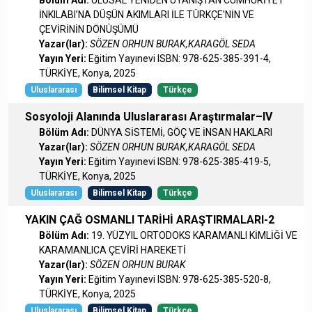
İNKILABI’NA DÜŞÜN AKIMLARI İLE TÜRKÇE'NİN VE
ÇEVİRİNİN DÖNÜŞÜMÜ
Yazar(lar):
SÖZEN ORHUN BURAK,KARAGÖL SEDA
Yayın Yeri:
Eğitim Yayınevi ISBN: 978-625-385-391-4,
TÜRKİYE, Konya, 2025
Uluslararası
Bilimsel Kitap
Türkçe
Sosyoloji Alanında Uluslararası Araştırmalar–IV
Bölüm Adı:
DÜNYA SİSTEMİ, GÖÇ VE İNSAN HAKLARI
Yazar(lar):
SÖZEN ORHUN BURAK,KARAGÖL SEDA
Yayın Yeri:
Eğitim Yayınevi ISBN: 978-625-385-419-5,
TÜRKİYE, Konya, 2025
Uluslararası
Bilimsel Kitap
Türkçe
YAKIN ÇAĞ OSMANLI TARİHİ ARAŞTIRMALARI-2
Bölüm Adı:
19. YÜZYIL ORTODOKS KARAMANLI KİMLİĞİ VE
KARAMANLICA ÇEVİRİ HAREKETİ
Yazar(lar):
SÖZEN ORHUN BURAK
Yayın Yeri:
Eğitim Yayınevi ISBN: 978-625-385-520-8,
TÜRKİYE, Konya, 2025
Uluslararası
Bilimsel Kitap
Türkçe