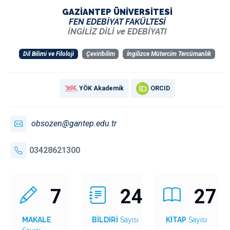
GAZİANTEP ÜNİVERSİTESİ
FEN EDEBİYAT FAKÜLTESİ
İNGİLİZ DİLİ ve EDEBİYATI
Dil Bilimi ve Filoloji
Çeviribilim
İngilizce Mütercim Tercümanlık
YÖK Akademik
ORCID
obsozen@gantep.edu.tr
03428621300
7
24
27
MAKALE
BİLDİRİ
Sayısı
KİTAP
Sayısı