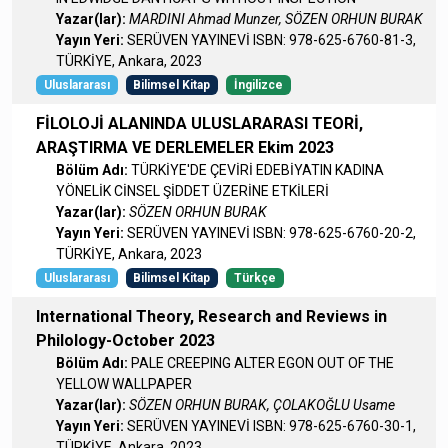
Yazar(lar):
MARDINI Ahmad Munzer, SÖZEN ORHUN BURAK
Yayın Yeri:
SERÜVEN YAYINEVİ ISBN: 978-625-6760-81-3,
TÜRKİYE, Ankara, 2023
Uluslararası
Bilimsel Kitap
İngilizce
FİLOLOJİ ALANINDA ULUSLARARASI TEORİ,
ARAŞTIRMA VE DERLEMELER Ekim 2023
Bölüm Adı:
TÜRKİYE'DE ÇEVİRİ EDEBİYATIN KADINA
YÖNELİK CİNSEL ŞİDDET ÜZERİNE ETKİLERİ
Yazar(lar):
SÖZEN ORHUN BURAK
Yayın Yeri:
SERÜVEN YAYINEVİ ISBN: 978-625-6760-20-2,
TÜRKİYE, Ankara, 2023
Uluslararası
Bilimsel Kitap
Türkçe
International Theory, Research and Reviews in
Philology-October 2023
Bölüm Adı:
PALE CREEPING ALTER EGON OUT OF THE
YELLOW WALLPAPER
Yazar(lar):
SÖZEN ORHUN BURAK, ÇOLAKOĞLU Usame
Yayın Yeri:
SERÜVEN YAYINEVİ ISBN: 978-625-6760-30-1,
TÜRKİYE, Ankara, 2023