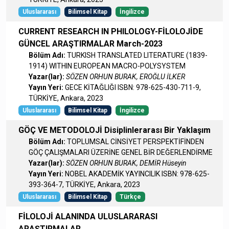
Uluslararası
Bilimsel Kitap
İngilizce
CURRENT RESEARCH IN PHILOLOGY-FİLOLOJİDE
GÜNCEL ARAŞTIRMALAR March-2023
Bölüm Adı:
TURKISH TRANSLATED LITERATURE (1839-
1914) WITHIN EUROPEAN MACRO-POLYSYSTEM
Yazar(lar):
SÖZEN ORHUN BURAK, EROĞLU İLKER
Yayın Yeri:
GECE KİTAĞLIĞI ISBN: 978-625-430-711-9,
TÜRKİYE, Ankara, 2023
Uluslararası
Bilimsel Kitap
İngilizce
GÖÇ VE METODOLOJİ Disiplinlerarası Bir Yaklaşım
Bölüm Adı:
TOPLUMSAL CİNSİYET PERSPEKTİFİNDEN
GÖÇ ÇALIŞMALARI ÜZERİNE GENEL BİR DEĞERLENDİRME
Yazar(lar):
SÖZEN ORHUN BURAK, DEMİR Hüseyin
Yayın Yeri:
NOBEL AKADEMİK YAYINCILIK ISBN: 978-625-
393-364-7, TÜRKİYE, Ankara, 2023
Uluslararası
Bilimsel Kitap
Türkçe
FİLOLOJİ ALANINDA ULUSLARARASI
ARAŞTIRMALAR