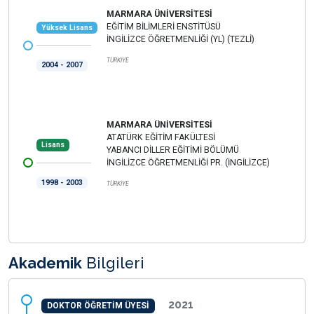
MARMARA ÜNİVERSİTESİ
EĞİTİM BİLİMLERİ ENSTİTÜSÜ
Yüksek Lisans
İNGİLİZCE ÖĞRETMENLİĞİ (YL) (TEZLİ)
TÜRKİYE
2004 - 2007
MARMARA ÜNİVERSİTESİ
ATATÜRK EĞİTİM FAKÜLTESİ
Lisans
YABANCI DİLLER EĞİTİMİ BÖLÜMÜ
İNGİLİZCE ÖĞRETMENLİĞİ PR. (İNGİLİZCE)
1998 - 2003
TÜRKİYE
Akademik
Bilgileri
2021
DOKTOR ÖĞRETİM ÜYESİ