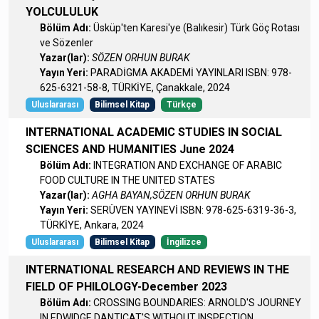
YOLCULULUK
Bölüm Adı:
Üsküp'ten Karesi'ye (Balıkesir) Türk Göç Rotası
ve Sözenler
Yazar(lar):
SÖZEN ORHUN BURAK
Yayın Yeri:
PARADİGMA AKADEMİ YAYINLARI ISBN: 978-
625-6321-58-8, TÜRKİYE, Çanakkale, 2024
Uluslararası
Bilimsel Kitap
Türkçe
INTERNATIONAL ACADEMIC STUDIES IN SOCIAL
SCIENCES AND HUMANITIES June 2024
Bölüm Adı:
INTEGRATION AND EXCHANGE OF ARABIC
FOOD CULTURE IN THE UNITED STATES
Yazar(lar):
AGHA BAYAN,SÖZEN ORHUN BURAK
Yayın Yeri:
SERÜVEN YAYINEVİ ISBN: 978-625-6319-36-3,
TÜRKİYE, Ankara, 2024
Uluslararası
Bilimsel Kitap
İngilizce
INTERNATIONAL RESEARCH AND REVIEWS IN THE
FIELD OF PHILOLOGY-December 2023
Bölüm Adı:
CROSSING BOUNDARIES: ARNOLD'S JOURNEY
IN EDWIDGE DANTICAT'S WITHOUT INSPECTION