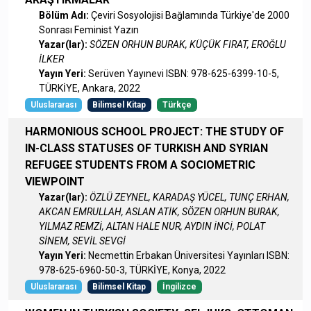
Bölüm Adı:
Çeviri Sosyolojisi Bağlamında Türkiye'de 2000
Sonrası Feminist Yazın
Yazar(lar):
SÖZEN ORHUN BURAK, KÜÇÜK FIRAT, EROĞLU
İLKER
Yayın Yeri:
Serüven Yayınevi ISBN: 978-625-6399-10-5,
TÜRKİYE, Ankara, 2022
Uluslararası
Bilimsel Kitap
Türkçe
HARMONIOUS SCHOOL PROJECT: THE STUDY OF
IN-CLASS STATUSES OF TURKISH AND SYRIAN
REFUGEE STUDENTS FROM A SOCIOMETRIC
VIEWPOINT
Yazar(lar):
ÖZLÜ ZEYNEL, KARADAŞ YÜCEL, TUNÇ ERHAN,
AKCAN EMRULLAH, ASLAN ATİK, SÖZEN ORHUN BURAK,
YILMAZ REMZİ, ALTAN HALE NUR, AYDIN İNCİ, POLAT
SİNEM, SEVİL SEVGİ
Yayın Yeri:
Necmettin Erbakan Üniversitesi Yayınları ISBN:
978-625-6960-50-3, TÜRKİYE, Konya, 2022
Uluslararası
Bilimsel Kitap
İngilizce