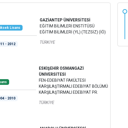
GAZİANTEP ÜNİVERSİTESİ
EĞİTİM BİLİMLERİ ENSTİTÜSÜ
ksek Lisans
EĞİTİM BİLİMLERİ (YL) (TEZSİZ) (İÖ)
TÜRKİYE
11 - 2012
ESKİŞEHİR OSMANGAZİ
ÜNİVERSİTESİ
FEN-EDEBİYAT FAKÜLTESİ
sans
KARŞILAŞTIRMALI EDEBİYAT BÖLÜMÜ
KARŞILAŞTIRMALI EDEBİYAT PR.
04 - 2010
TÜRKİYE