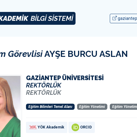
KADEMİK
BİLGİ SİSTEMİ
gaziantep
m Görevlisi
AYŞE BURCU ASLAN
GAZİANTEP ÜNİVERSİTESİ
REKTÖRLÜK
REKTÖRLÜK
Eğitim Bilimleri Temel Alanı
Eğitim Yönetimi
Eğitim Yönetim
YÖK Akademik
ORCID