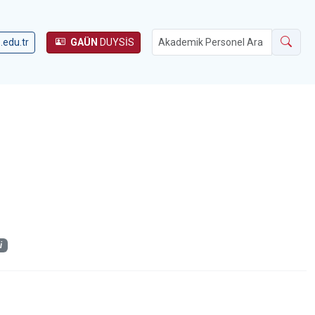
.edu.tr
GAÜN
DUYSİS
i