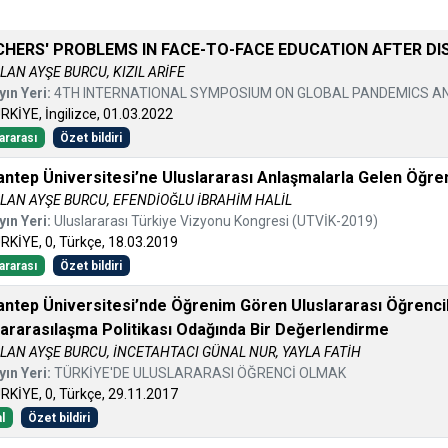
HERS' PROBLEMS IN FACE-TO-FACE EDUCATION AFTER DI
LAN AYŞE BURCU, KIZIL ARİFE
yın Yeri:
4TH INTERNATIONAL SYMPOSIUM ON GLOBAL PANDEMICS AND
RKİYE, İngilizce, 01.03.2022
ararası
Özet bildiri
antep Üniversitesi’ne Uluslararası Anlaşmalarla Gelen Öğrenci
LAN AYŞE BURCU, EFENDİOĞLU İBRAHİM HALİL
yın Yeri:
Uluslararası Türkiye Vizyonu Kongresi (UTVİK-2019)
RKİYE, 0, Türkçe, 18.03.2019
ararası
Özet bildiri
antep Üniversitesi’nde Öğrenim Gören Uluslararası Öğrencile
lararasılaşma Politikası Odağında Bir Değerlendirme
LAN AYŞE BURCU, İNCETAHTACI GÜNAL NUR, YAYLA FATİH
yın Yeri:
TÜRKİYE'DE ULUSLARARASI ÖĞRENCİ OLMAK
RKİYE, 0, Türkçe, 29.11.2017
l
Özet bildiri