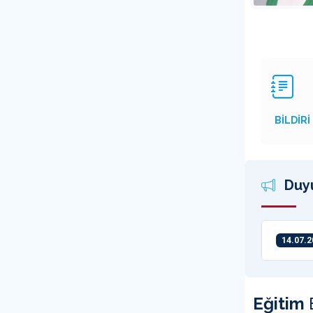
BİLDİRİ
Duy
14.07.2
Eğitim
B