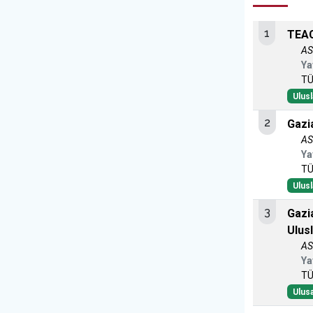
1
TEAC
AS
Ya
TÜ
Ulusl
2
Gazi
AS
Ya
TÜ
Ulusl
3
Gazi
Ulus
AS
Ya
TÜ
Ulusa