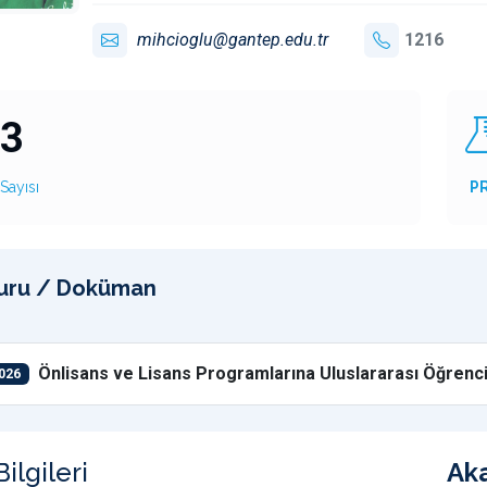
mihcioglu@gantep.edu.tr
1216
3
Sayısı
P
uru / Doküman
Önlisans ve Lisans Programlarına Uluslararası Öğrenci
026
ilgileri
Ak