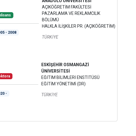
ANADOLU ÜNİVERSİTESİ
AÇIKÖĞRETİM FAKÜLTESİ
PAZARLAMA VE REKLAMCILIK
lisans
BÖLÜMÜ
HALKLA İLİŞKİLER PR. (AÇIKÖĞRETİM)
05 - 2008
TÜRKİYE
ESKİŞEHİR OSMANGAZİ
ÜNİVERSİTESİ
ktora
EĞİTİM BİLİMLERİ ENSTİTÜSÜ
EĞİTİM YÖNETİMİ (DR)
20 -
TÜRKİYE