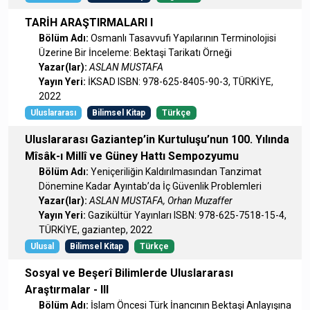
TARİH ARAŞTIRMALARI I
Bölüm Adı:
Osmanlı Tasavvufi Yapılarının Terminolojisi
Üzerine Bir İnceleme: Bektaşi Tarikatı Örneği
Yazar(lar):
ASLAN MUSTAFA
Yayın Yeri:
İKSAD ISBN: 978-625-8405-90-3, TÜRKİYE,
2022
Uluslararası
Bilimsel Kitap
Türkçe
Uluslararası Gaziantep’in Kurtuluşu’nun 100. Yılında
Mîsâk-ı Millî ve Güney Hattı Sempozyumu
Bölüm Adı:
Yeniçeriliğin Kaldırılmasından Tanzimat
Dönemine Kadar Ayıntab’da İç Güvenlik Problemleri
Yazar(lar):
ASLAN MUSTAFA, Orhan Muzaffer
Yayın Yeri:
Gazikültür Yayınları ISBN: 978-625-7518-15-4,
TÜRKİYE, gaziantep, 2022
Ulusal
Bilimsel Kitap
Türkçe
Sosyal ve Beşerî Bilimlerde Uluslararası
Araştırmalar - III
Bölüm Adı:
İslam Öncesi Türk İnancının Bektaşi Anlayışına