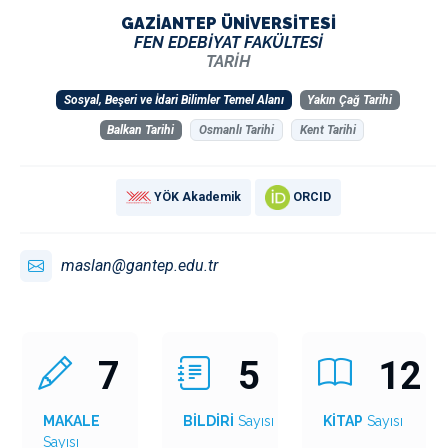
GAZİANTEP ÜNİVERSİTESİ
FEN EDEBİYAT FAKÜLTESİ
TARİH
Sosyal, Beşeri ve İdari Bilimler Temel Alanı
Yakın Çağ Tarihi
Balkan Tarihi
Osmanlı Tarihi
Kent Tarihi
YÖK Akademik
ORCID
maslan@gantep.edu.tr
7
5
12
MAKALE
BİLDİRİ
Sayısı
KİTAP
Sayısı
Sayısı