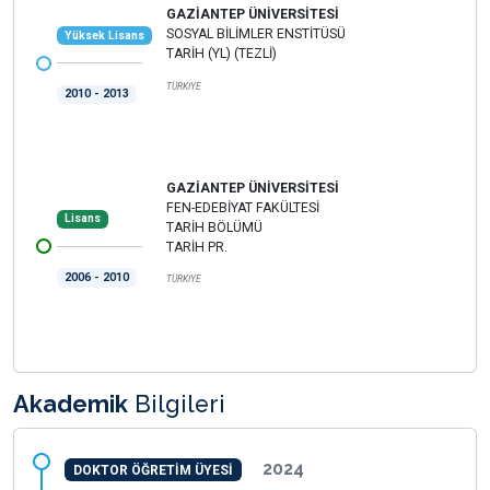
GAZİANTEP ÜNİVERSİTESİ
SOSYAL BİLİMLER ENSTİTÜSÜ
Yüksek Lisans
TARİH (YL) (TEZLİ)
TÜRKİYE
2010 - 2013
GAZİANTEP ÜNİVERSİTESİ
FEN-EDEBİYAT FAKÜLTESİ
Lisans
TARİH BÖLÜMÜ
TARİH PR.
2006 - 2010
TÜRKİYE
Akademik
Bilgileri
2024
DOKTOR ÖĞRETİM ÜYESİ