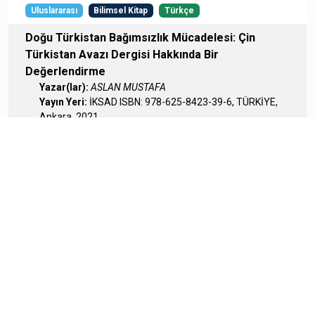
Uluslararası
Bilimsel Kitap
Türkçe
Doğu Türkistan Bağımsızlık Mücadelesi: Çin
Türkistan Avazı Dergisi Hakkında Bir
Değerlendirme
Yazar(lar):
ASLAN MUSTAFA
Yayın Yeri:
İKSAD ISBN: 978-625-8423-39-6, TÜRKİYE,
Ankara, 2021
Uluslararası
Bilimsel Kitap
Türkçe
Doç.Dr. Numan Durak AKSOY Anısına Hayatı,
Eserleri ve Armağanı
Bölüm Adı:
Bir Sözlü Tarih Çalışması Olarak Gaziantep
Bölgesindeki Çepniler
Yazar(lar):
ASLAN MUSTAFA
Yayın Yeri:
Gaziantep Üniversitesi ISBN: 978-975-7375-42-
5, TÜRKİYE, Gaziantep, 2017
Uluslararası
Bilimsel Kitap
Türkçe