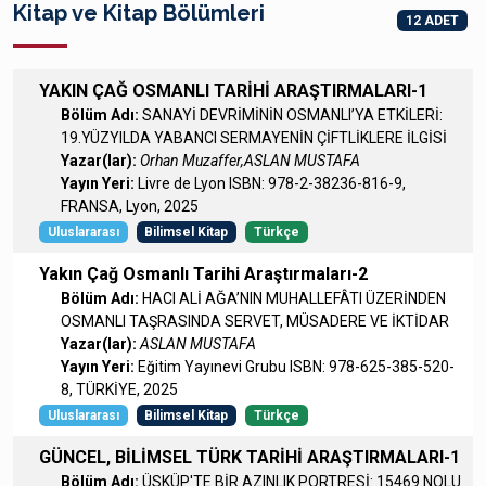
Kitap ve Kitap Bölümleri
12 ADET
YAKIN ÇAĞ OSMANLI TARİHİ ARAŞTIRMALARI-1
Bölüm Adı:
SANAYİ DEVRİMİNİN OSMANLI’YA ETKİLERİ:
19.YÜZYILDA YABANCI SERMAYENİN ÇİFTLİKLERE İLGİSİ
Yazar(lar):
Orhan Muzaffer,ASLAN MUSTAFA
Yayın Yeri:
Livre de Lyon ISBN: 978-2-38236-816-9,
FRANSA, Lyon, 2025
Uluslararası
Bilimsel Kitap
Türkçe
Yakın Çağ Osmanlı Tarihi Araştırmaları-2
Bölüm Adı:
HACI ALİ AĞA’NIN MUHALLEFÂTI ÜZERİNDEN
OSMANLI TAŞRASINDA SERVET, MÜSADERE VE İKTİDAR
Yazar(lar):
ASLAN MUSTAFA
Yayın Yeri:
Eğitim Yayınevi Grubu ISBN: 978-625-385-520-
8, TÜRKİYE, 2025
Uluslararası
Bilimsel Kitap
Türkçe
GÜNCEL, BİLİMSEL TÜRK TARİHİ ARAŞTIRMALARI-1
Bölüm Adı:
ÜSKÜP'TE BİR AZINLIK PORTRESİ: 15469 NOLU