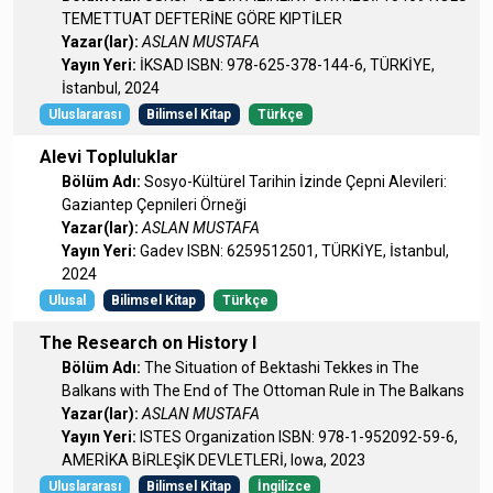
TEMETTUAT DEFTERİNE GÖRE KIPTİLER
Yazar(lar):
ASLAN MUSTAFA
Yayın Yeri:
İKSAD ISBN: 978-625-378-144-6, TÜRKİYE,
İstanbul, 2024
Uluslararası
Bilimsel Kitap
Türkçe
Alevi Topluluklar
Bölüm Adı:
Sosyo-Kültürel Tarihin İzinde Çepni Alevileri:
Gaziantep Çepnileri Örneği
Yazar(lar):
ASLAN MUSTAFA
Yayın Yeri:
Gadev ISBN: 6259512501, TÜRKİYE, İstanbul,
2024
Ulusal
Bilimsel Kitap
Türkçe
The Research on History I
Bölüm Adı:
The Situation of Bektashi Tekkes in The
Balkans with The End of The Ottoman Rule in The Balkans
Yazar(lar):
ASLAN MUSTAFA
Yayın Yeri:
ISTES Organization ISBN: 978-1-952092-59-6,
AMERİKA BİRLEŞİK DEVLETLERİ, Iowa, 2023
Uluslararası
Bilimsel Kitap
İngilizce