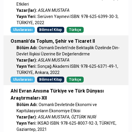
Etkileri
Yazar(lar):
ASLAN MUSTAFA
Yayın Yeri:
Serüven Yayınevi ISBN: 978-625-6399-30-3,
TÜRKİYE, 2022
Uluslararası
Bilimsel Kitap
Türkçe
Osmanlı'da Toplum, Şehir ve Ticaret II
Bölüm Adı:
Osmanlı Devleti’nde Bektaşilik Özelinde Din-
Devlet İlişkisi Üzerine Bir Değerlendirme
Yazar(lar):
ASLAN MUSTAFA
Yayın Yeri:
Sonçağ Akademi ISBN: 978-625-6371-49-1,
TÜRKİYE, Ankara, 2022
Uluslararası
Bilimsel Kitap
Türkçe
Ahî Evran Anısına Türkiye ve Türk Dünyası
Araştırmaları-XII
Bölüm Adı:
Osmanlı Devletinde Ekonomi ve
Kapitülasyonların Ekonomiye Etkisi
Yazar(lar):
ASLAN MUSTAFA, ÖZTÜRK NURİ
Yayın Yeri:
İKSAD ISBN: 978-625-8007-92-3, TÜRKİYE,
Gaziantep, 2021