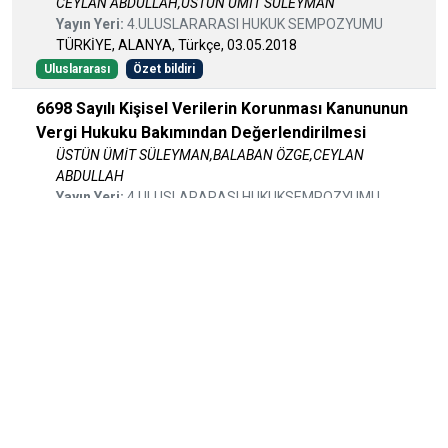
CEYLAN ABDULLAH,ÜSTÜN ÜMİT SÜLEYMAN
Yayın Yeri:
4.ULUSLARARASI HUKUK SEMPOZYUMU
TÜRKİYE, ALANYA, Türkçe, 03.05.2018
Uluslararası
Özet bildiri
6698 Sayılı Kişisel Verilerin Korunması Kanununun
Vergi Hukuku Bakımından Değerlendirilmesi
ÜSTÜN ÜMİT SÜLEYMAN,BALABAN ÖZGE,CEYLAN
ABDULLAH
Yayın Yeri:
4.ULUSLARARASI HUKUKSEMPOZYUMU
TÜRKİYE, Alanya, Türkçe, 03.05.2018
Uluslararası
Özet bildiri
Gümrük Vergisi ile VUK Kapsamındaki Vergilerinin
Usul Açısından Değerlendirilmesi
CEYLAN ABDULLAH
Yayın Yeri:
II. Uluslararası Sosyal Bilimler Sempozyumu
TÜRKİYE, ALANYA, Türkçe, 18.05.2017
Uluslararası
Özet bildiri