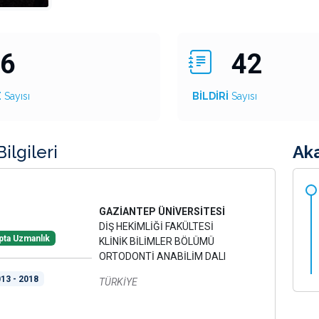
6
42
E
Sayısı
BİLDİRİ
Sayısı
ilgileri
Ak
GAZİANTEP ÜNİVERSİTESİ
DİŞ HEKİMLİĞİ FAKÜLTESİ
pta Uzmanlık
KLİNİK BİLİMLER BÖLÜMÜ
ORTODONTİ ANABİLİM DALI
13 - 2018
TÜRKİYE