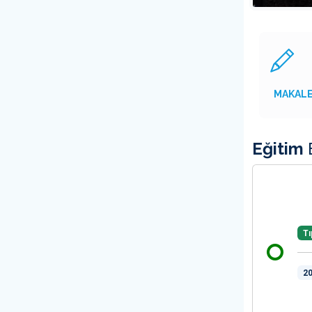
MAKAL
Eğitim
B
Tı
20