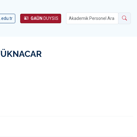
.edu.tr
GAÜN
DUYSİS
YÜKNACAR