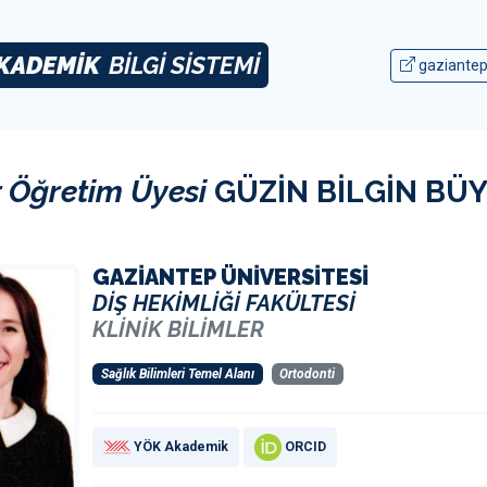
KADEMİK
BİLGİ SİSTEMİ
gaziantep
 Öğretim Üyesi
GÜZİN BİLGİN BÜ
GAZİANTEP ÜNİVERSİTESİ
DİŞ HEKİMLİĞİ FAKÜLTESİ
KLİNİK BİLİMLER
Sağlık Bilimleri Temel Alanı
Ortodonti
YÖK Akademik
ORCID