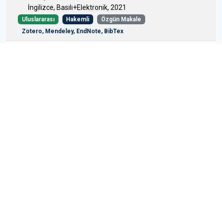
İngilizce, Basılı+Elektronik, 2021
Uluslararası
Hakemli
Özgün Makale
Zotero, Mendeley, EndNote, BibTex
Teaching Writing to Non-Native English Majors: A
New Sophistic Approach to the Purpose and
Syllabus of First-Year Writing
ASIATIDOU KAPUDERE KYRIAKI
Yayın Yeri:
Journal of Narrative and Language Studies
İngilizce, Basılı+Elektronik, 2021
Uluslararası
Hakemli
Özgün Makale
ELSEVIER Scopus, MLA Internatıonal Bıblıography, DOAJ,
DergiPark, ROAD, THE LINGUIST LIST, Google Scholar, DRJI,
ASOS, Academic Resource Index, TEİ, ERIHPLUS, SOBIAD
REASON AND THE DEIFICATION OF HUMANITY:
WILLIAM BLAKE
ASIATIDOU KYRIAKI
Yayın Yeri:
İnönü University International Journal of Social
Sciences (INIJOSS)
İngilizce, Basılı+Elektronik, 2020