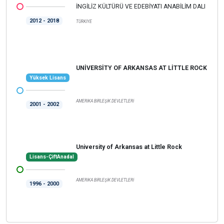
İNGİLİZ KÜLTÜRÜ VE EDEBİYATI ANABİLİM DALI
2012 - 2018
TÜRKİYE
UNİVERSİTY OF ARKANSAS AT LİTTLE ROCK
Yüksek Lisans
AMERİKA BİRLEŞİK DEVLETLERİ
2001 - 2002
University of Arkansas at Little Rock
Lisans-ÇiftAnadal
AMERİKA BİRLEŞİK DEVLETLERİ
1996 - 2000