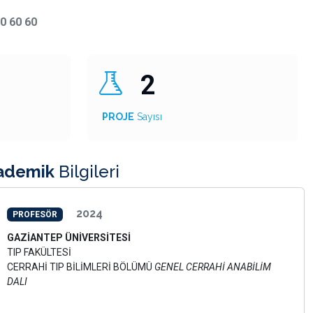
0 60 60
2
PROJE
Sayısı
ademik
Bilgileri
2024
PROFESÖR
GAZİANTEP ÜNİVERSİTESİ
TIP FAKÜLTESİ
CERRAHİ TIP BİLİMLERİ BÖLÜMÜ
GENEL CERRAHİ ANABİLİM
DALI