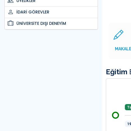
ÜYELİKLER
İDARİ GÖREVLER
ÜNİVERSİTE DIŞI DENEYİM
MAKAL
Eğitim
B
Tı
19