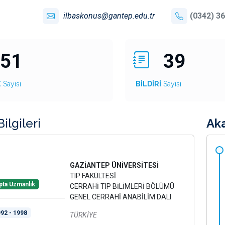
ilbaskonus@gantep.edu.tr
(0342) 36
51
39
E
Sayısı
BİLDİRİ
Sayısı
ilgileri
Ak
GAZİANTEP ÜNİVERSİTESİ
TIP FAKÜLTESİ
pta Uzmanlık
CERRAHİ TIP BİLİMLERİ BÖLÜMÜ
GENEL CERRAHİ ANABİLİM DALI
92 - 1998
TÜRKİYE