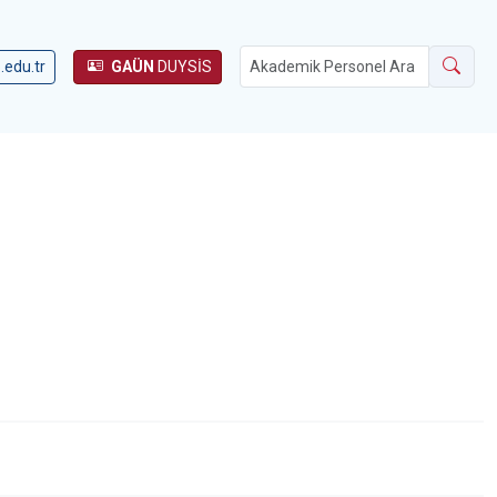
.edu.tr
GAÜN
DUYSİS