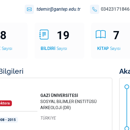
tdemir@gantep.edu.tr
03423171846
8
19
7
E
Sayısı
BİLDİRİ
Sayısı
KİTAP
Sayısı
ilgileri
Ak
GAZİ ÜNİVERSİTESİ
SOSYAL BİLİMLER ENSTİTÜSÜ
ktora
ARKEOLOJİ (DR)
TÜRKİYE
08 - 2015