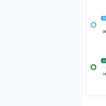
Yü
20
Li
19