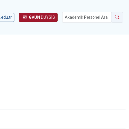
.edu.tr
GAÜN
DUYSİS