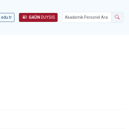
.edu.tr
GAÜN
DUYSİS