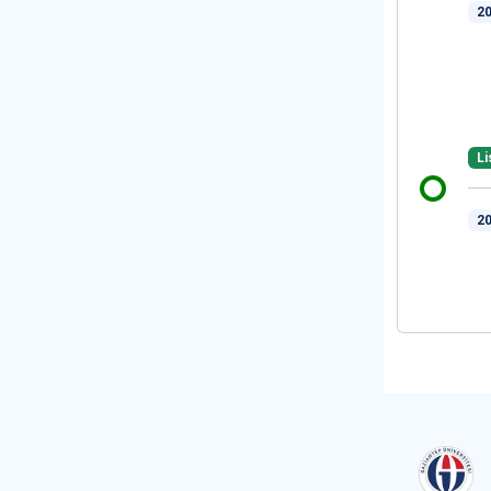
20
Li
20