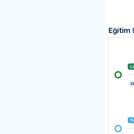
Eğitim
B
Li
20
Yü