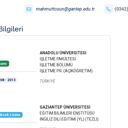
mahmuttosun@gantep.edu.tr
(0342)
ilgileri
ANADOLU ÜNİVERSİTESİ
İŞLETME FAKÜLTESİ
sans
İŞLETME BÖLÜMÜ
İŞLETME PR. (AÇIKÖĞRETİM)
08 - 2013
TÜRKİYE
GAZİANTEP ÜNİVERSİTESİ
EĞİTİM BİLİMLERİ ENSTİTÜSÜ
ksek Lisans
İNGİLİZ DİLİ EĞİTİMİ (YL) (TEZLİ)