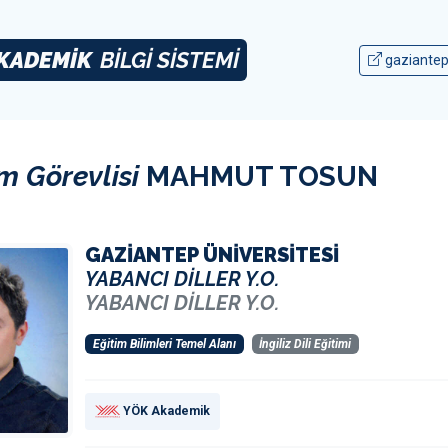
KADEMİK
BİLGİ SİSTEMİ
gaziantep
m Görevlisi
MAHMUT TOSUN
GAZİANTEP ÜNİVERSİTESİ
YABANCI DİLLER Y.O.
YABANCI DİLLER Y.O.
Eğitim Bilimleri Temel Alanı
İngiliz Dili Eğitimi
YÖK Akademik