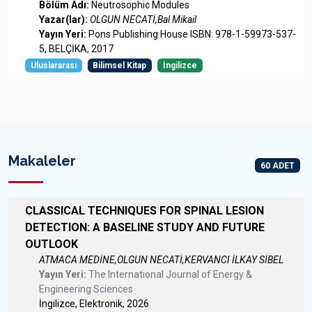
Bölüm Adı:
Neutrosophic Modules
Yazar(lar):
OLGUN NECATİ,Bal Mikail
Yayın Yeri:
Pons Publishing House ISBN: 978-1-59973-537-
5, BELÇİKA, 2017
Uluslararası
Bilimsel Kitap
İngilizce
Makaleler
60 ADET
CLASSICAL TECHNIQUES FOR SPINAL LESION
DETECTION: A BASELINE STUDY AND FUTURE
OUTLOOK
ATMACA MEDİNE,OLGUN NECATİ,KERVANCI İLKAY SİBEL
Yayın Yeri:
The International Journal of Energy &
Engineering Sciences
İngilizce, Elektronik, 2026