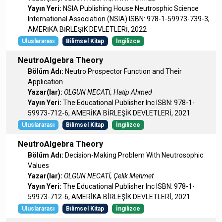
Yayın Yeri:
NSIA Publishing House Neutrosphic Science
International Association (NSIA) ISBN: 978-1-59973-739-3,
AMERİKA BİRLEŞİK DEVLETLERİ, 2022
Uluslararası
Bilimsel Kitap
İngilizce
NeutroAlgebra Theory
Bölüm Adı:
Neutro Prospector Function and Their
Application
Yazar(lar):
OLGUN NECATİ, Hatip Ahmed
Yayın Yeri:
The Educational Publisher Inc ISBN: 978-1-
59973-712-6, AMERİKA BİRLEŞİK DEVLETLERİ, 2021
Uluslararası
Bilimsel Kitap
İngilizce
NeutroAlgebra Theory
Bölüm Adı:
Decision-Making Problem With Neutrosophic
Values
Yazar(lar):
OLGUN NECATİ, Çelik Mehmet
Yayın Yeri:
The Educational Publisher Inc ISBN: 978-1-
59973-712-6, AMERİKA BİRLEŞİK DEVLETLERİ, 2021
Uluslararası
Bilimsel Kitap
İngilizce