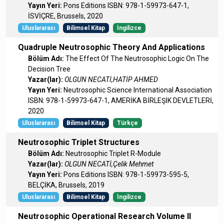
Yayın Yeri:
Pons Editions ISBN: 978-1-59973-647-1,
İSVİÇRE, Brussels, 2020
Uluslararası
Bilimsel Kitap
İngilizce
Quadruple Neutrosophic Theory And Applications
Bölüm Adı:
The Effect Of The Neutrosophic Logic On The
Decision Tree
Yazar(lar):
OLGUN NECATİ,HATİP AHMED
Yayın Yeri:
Neutrosophic Science International Association
ISBN: 978-1-59973-647-1, AMERİKA BİRLEŞİK DEVLETLERİ,
2020
Uluslararası
Bilimsel Kitap
Türkçe
Neutrosophic Triplet Structures
Bölüm Adı:
Neutrosophic Triplet R-Module
Yazar(lar):
OLGUN NECATİ,Çelik Mehmet
Yayın Yeri:
Pons Editions ISBN: 978-1-59973-595-5,
BELÇİKA, Brussels, 2019
Uluslararası
Bilimsel Kitap
İngilizce
Neutrosophic Operational Research Volume II