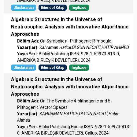
AMERİKA BİRLEŞİK DEVLETLERİ, 2024
Uluslararası
Bilimsel Kitap
İngilizce
Algebraic Structures in the Universe of
Neutrosophic: Analysis with Innovative Algorithmic
Approaches
Bölüm Adı:
On Symbolic n- Pilthogenic R-module
Yazar(lar):
Kahraman Hatice,OLGUN NECATİ,HATİP AHMED
Yayın Yeri:
BiblioPublishing ISBN: 978-1-59973-813-0,
AMERİKA BİRLEŞİK DEVLETLERİ, 2024
Uluslararası
Bilimsel Kitap
İngilizce
Algebraic Structures in the Universe of
Neutrosophic: Analysis with Innovative Algorithmic
Approaches
Bölüm Adı:
On The Symbolic 4-plithogenic and 5-
Plithogenic Vector Spaces
Yazar(lar):
KAHRAMAN HATİCE,OLGUN NECATİ,Hatip
Ahmed
Yayın Yeri:
Biblio Publishing House ISBN: 978-1-59973-813-
0, AMERİKA BİRLEŞİK DEVLETLERİ, Gallup, 2024