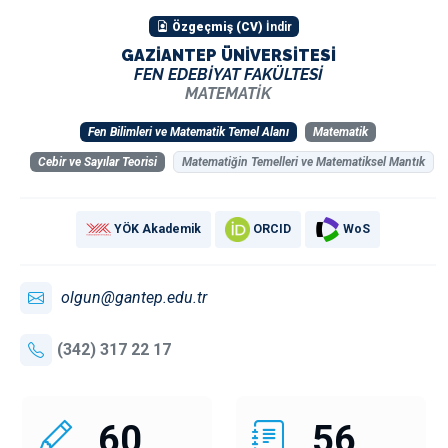
Özgeçmiş (CV)
İndir
GAZİANTEP ÜNİVERSİTESİ
FEN EDEBİYAT FAKÜLTESİ
MATEMATİK
Fen Bilimleri ve Matematik Temel Alanı
Matematik
Cebir ve Sayılar Teorisi
Matematiğin Temelleri ve Matematiksel Mantık
YÖK Akademik
ORCID
WoS
olgun@gantep.edu.tr
(342) 317 22 17
60
56