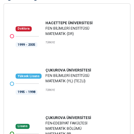
HACETTEPE ÜNİVERSİTESİ
FEN BİLİMLERİ ENSTİTÜSÜ
Doktora
MATEMATİK (DR)
TÜRKİYE
1999 - 2005
ÇUKUROVA ÜNİVERSİTESİ
FEN BİLİMLERİ ENSTİTÜSÜ
Yüksek Lisans
MATEMATİK (YL) (TEZLİ)
TÜRKİYE
1995 - 1998
ÇUKUROVA ÜNİVERSİTESİ
FEN-EDEBİYAT FAKÜLTESİ
Lisans
MATEMATİK BÖLÜMÜ
MATEMATİK PR.