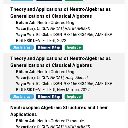
Theory and Applications of NeutroAlgebras as
Generalizations of Classical Algebras
Bölüm Adı:
Neutro Ordered Ring
Yazar(lar):
OLGUN NECATİ,HATİP AHMED
Yayın Yeri:
IGI Global ISBN: 9781668434956, AMERİKA
BİRLEŞİK DEVLETLERİ, 2022
Uluslararası
Bilimsel Kitap
İngilizce
Theory and Applications of NeutroAlgebras as
Generalizations of Classical Algebras
Bölüm Adı:
Neutro Ordered Ring
Yazar(lar):
OLGUN NECATİ, Hatip Ahmed
Yayın Yeri:
IGI Global ISBN: 9781668434956, AMERİKA
BİRLEŞİK DEVLETLERİ, New Mexico, 2022
Uluslararası
Bilimsel Kitap
İngilizce
Neutrosophic Algebraic Structures and Their
Applications
Bölüm Adı:
Neutro Ordered R-module
Yazar(lar):
OLGUN NECATİ,HATİP AHMED