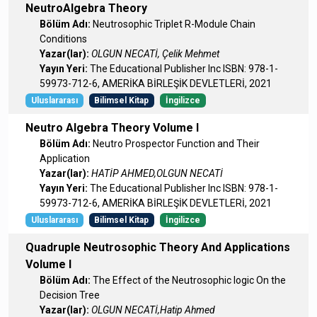
NeutroAlgebra Theory
Bölüm Adı:
Neutrosophic Triplet R-Module Chain
Conditions
Yazar(lar):
OLGUN NECATİ, Çelik Mehmet
Yayın Yeri:
The Educational Publisher Inc ISBN: 978-1-
59973-712-6, AMERİKA BİRLEŞİK DEVLETLERİ, 2021
Uluslararası
Bilimsel Kitap
İngilizce
Neutro Algebra Theory Volume I
Bölüm Adı:
Neutro Prospector Function and Their
Application
Yazar(lar):
HATİP AHMED,OLGUN NECATİ
Yayın Yeri:
The Educational Publisher Inc ISBN: 978-1-
59973-712-6, AMERİKA BİRLEŞİK DEVLETLERİ, 2021
Uluslararası
Bilimsel Kitap
İngilizce
Quadruple Neutrosophic Theory And Applications
Volume I
Bölüm Adı:
The Effect of the Neutrosophic logic On the
Decision Tree
Yazar(lar):
OLGUN NECATİ,Hatip Ahmed