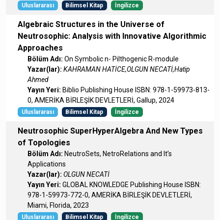
Uluslararası
Bilimsel Kitap
İngilizce
Algebraic Structures in the Universe of
Neutrosophic: Analysis with Innovative Algorithmic
Approaches
Bölüm Adı:
On Symbolic n- Pilthogenic R-module
Yazar(lar):
KAHRAMAN HATİCE,OLGUN NECATİ,Hatip
Ahmed
Yayın Yeri:
Biblio Publishing House ISBN: 978-1-59973-813-
0, AMERİKA BİRLEŞİK DEVLETLERİ, Gallup, 2024
Uluslararası
Bilimsel Kitap
İngilizce
Neutrosophic SuperHyperAlgebra And New Types
of Topologies
Bölüm Adı:
NeutroSets, NetroRelations and It’s
Applications
Yazar(lar):
OLGUN NECATİ
Yayın Yeri:
GLOBAL KNOWLEDGE Publishing House ISBN:
978-1-59973-772-0, AMERİKA BİRLEŞİK DEVLETLERİ,
Miami, Florida, 2023
Uluslararası
Bilimsel Kitap
İngilizce