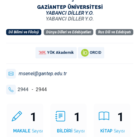
GAZİANTEP ÜNİVERSİTESİ
YABANCI DİLLER Y.O.
YABANCI DİLLER Y.O.
Dil Bilimi ve Filoloji
Dünya Dilleri ve Edebiyatları
Rus Dili ve Edebiyatı
YÖK Akademik
ORCID
msenel@gantep.edu.tr
2944
- 2944
1
1
1
MAKALE
Sayısı
BİLDİRİ
Sayısı
KİTAP
Sayısı