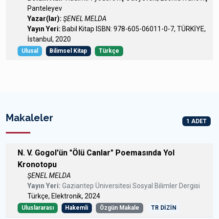
Panteleyev
Yazar(lar):
ŞENEL MELDA
Yayın Yeri:
Babil Kitap ISBN: 978-605-06011-0-7, TÜRKİYE,
İstanbul, 2020
Ulusal
Bilimsel Kitap
Türkçe
Makaleler
1 ADET
N. V. Gogol'ün "Ölü Canlar" Poemasında Yol
Kronotopu
ŞENEL MELDA
Yayın Yeri:
Gaziantep Üniversitesi Sosyal Bilimler Dergisi
Türkçe, Elektronik, 2024
Uluslararası
Hakemli
Özgün Makale
TR DİZİN