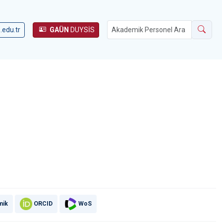
.edu.tr
GAÜN
DUYSİS
mik
ORCID
WoS