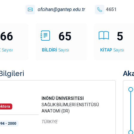
ofcihan@gantep.edu.tr
4651
66
65
5
E
Sayısı
BİLDİRİ
Sayısı
KİTAP
Sayısı
ilgileri
Ak
İNÖNÜ ÜNİVERSİTESİ
SAĞLIK BİLİMLERİ ENSTİTÜSÜ
ktora
ANATOMİ (DR)
TÜRKİYE
94 - 2000