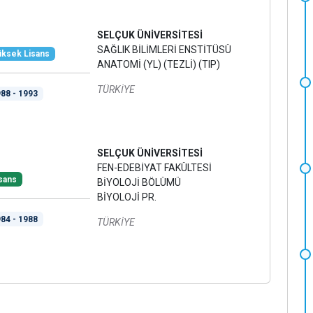
SELÇUK ÜNİVERSİTESİ
SAĞLIK BİLİMLERİ ENSTİTÜSÜ
ksek Lisans
ANATOMİ (YL) (TEZLİ) (TIP)
TÜRKİYE
88 - 1993
SELÇUK ÜNİVERSİTESİ
FEN-EDEBİYAT FAKÜLTESİ
sans
BİYOLOJİ BÖLÜMÜ
BİYOLOJİ PR.
84 - 1988
TÜRKİYE