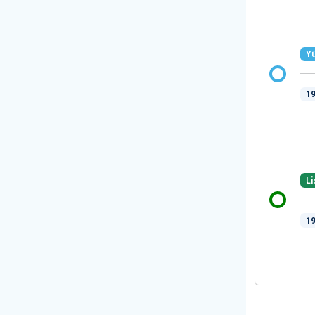
Yü
19
Li
19