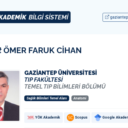
KADEMİK
BİLGİ SİSTEMİ
gaziantep
t
ÖMER FARUK CİHAN
GAZİANTEP ÜNİVERSİTESİ
TIP FAKÜLTESİ
TEMEL TIP BİLİMLERİ BÖLÜMÜ
Sağlık Bilimleri Temel Alanı
Anatomi
YÖK Akademik
Scopus
Google Akade