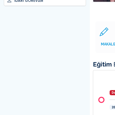
İDARİ GÖREVLER
MAKAL
Eğitim
B
Do
20