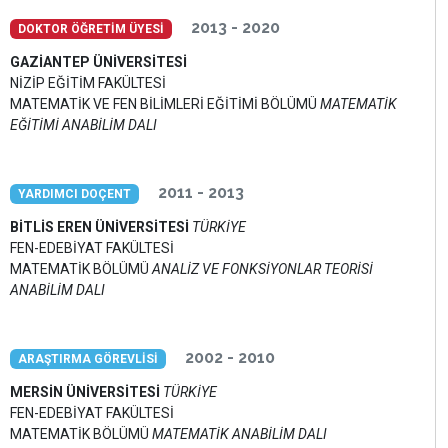
2013 - 2020
DOKTOR ÖĞRETİM ÜYESİ
GAZİANTEP ÜNİVERSİTESİ
NİZİP EĞİTİM FAKÜLTESİ
MATEMATİK VE FEN BİLİMLERİ EĞİTİMİ BÖLÜMÜ
MATEMATİK
EĞİTİMİ ANABİLİM DALI
2011 - 2013
YARDIMCI DOÇENT
BİTLİS EREN ÜNİVERSİTESİ
TÜRKİYE
FEN-EDEBİYAT FAKÜLTESİ
MATEMATİK BÖLÜMÜ
ANALİZ VE FONKSİYONLAR TEORİSİ
ANABİLİM DALI
2002 - 2010
ARAŞTIRMA GÖREVLİSİ
MERSİN ÜNİVERSİTESİ
TÜRKİYE
FEN-EDEBİYAT FAKÜLTESİ
MATEMATİK BÖLÜMÜ
MATEMATİK ANABİLİM DALI