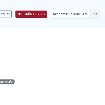
.edu.tr
GAÜN
DUYSİS
sel Analiz