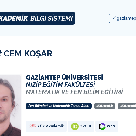
KADEMİK
BİLGİ SİSTEMİ
gaziantep
t
CEM KOŞAR
GAZİANTEP ÜNİVERSİTESİ
NİZİP EĞİTİM FAKÜLTESİ
MATEMATİK VE FEN BİLİM.EĞİTİMİ
Fen Bilimleri ve Matematik Temel Alanı
Matematik
Matematik
YÖK Akademik
ORCID
WoS