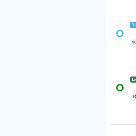
Yü
20
Li
19