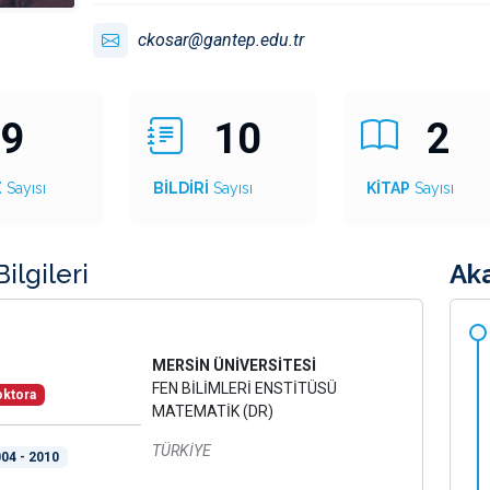
ckosar@gantep.edu.tr
9
10
2
E
Sayısı
BİLDİRİ
Sayısı
KİTAP
Sayısı
ilgileri
Ak
MERSİN ÜNİVERSİTESİ
FEN BİLİMLERİ ENSTİTÜSÜ
ktora
MATEMATİK (DR)
TÜRKİYE
04 - 2010