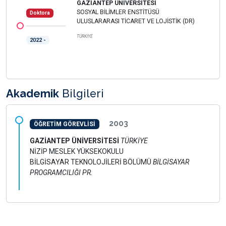
GAZİANTEP ÜNİVERSİTESİ
SOSYAL BİLİMLER ENSTİTÜSÜ
Doktora
ULUSLARARASI TİCARET VE LOJİSTİK (DR)
TÜRKİYE
2022 -
Akademik
Bilgileri
2003
ÖĞRETİM GÖREVLİSİ
GAZİANTEP ÜNİVERSİTESİ
TÜRKİYE
NİZİP MESLEK YÜKSEKOKULU
BİLGİSAYAR TEKNOLOJİLERİ BÖLÜMÜ
BİLGİSAYAR
PROGRAMCILIĞI PR.