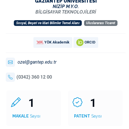
GAZİANTEP ÜNİVERSİTESİ
NİZİP M.Y.O.
BİLGİSAYAR TEKNOLOJİLERİ
Sosyal, Beşeri ve İdari Bilimler Temel Alanı
Uluslararası Ticaret
YÖK Akademik
ORCID
ozel@gantep.edu.tr
(0342) 360 12 00
1
1
MAKALE
Sayısı
PATENT
Sayısı