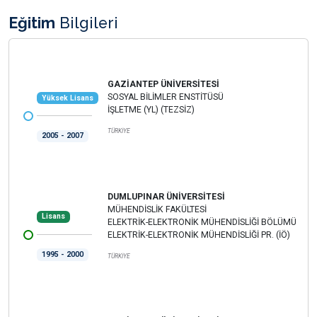
Eğitim
Bilgileri
GAZİANTEP ÜNİVERSİTESİ
SOSYAL BİLİMLER ENSTİTÜSÜ
Yüksek Lisans
İŞLETME (YL) (TEZSİZ)
TÜRKİYE
2005 - 2007
DUMLUPINAR ÜNİVERSİTESİ
MÜHENDİSLİK FAKÜLTESİ
Lisans
ELEKTRİK-ELEKTRONİK MÜHENDİSLİĞİ BÖLÜMÜ
ELEKTRİK-ELEKTRONİK MÜHENDİSLİĞİ PR. (İÖ)
1995 - 2000
TÜRKİYE