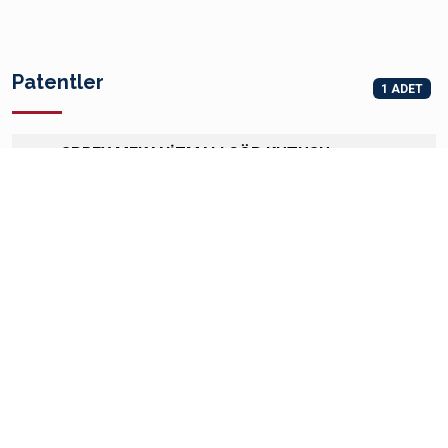
Patentler
1 ADET
SPREY MEKANİZMALI ÇÖP KUTUSU
Patent Başvuru Sahipleri: HASAN KALYONCU
ÜNİVERSİTESİ , Patent Buluş Sahipleri: MUSTAFA
1
ÖZEL,İBRAHİM AKBEN
2017, GAZİANTEP ÜNİVERSİTESİ
Ulusal
Patent
SECTION A - HUMAN NECESSITIES
İdari Görevler
1 ADET