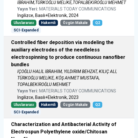
İBRAHİM,TÜRKOĞLU MELİKE,TOPALBEKİROĞLU MEHMET
Yayın Yeri:
MATERIALS TODAY COMMUNICATIONS
İngilizce, Basılı+Elektronik, 2024
Uluslararası
Hakemli
Özgün Makale
Q2
SCI-Expanded
Controlled fiber deposition via modeling the
auxiliary electrodes of the needleless
electrospinning to produce continuous nanofiber
bundles
İÇOĞLU HALİL İBRAHİM, YILDIRIM BEHZAT, KILIÇ ALİ,
TÜRKOĞLU MELİKE, KÖŞ AHMET MUSTAFA,
TOPALBEKİROĞLU MEHMET
Yayın Yeri:
MATERIALS TODAY COMMUNICATIONS
İngilizce, Basılı+Elektronik, 2023
Uluslararası
Hakemli
Özgün Makale
Q2
SCI-Expanded
Characterization and Antibacterial Activity of
Electrospun Polyethylene oxide/Chitosan