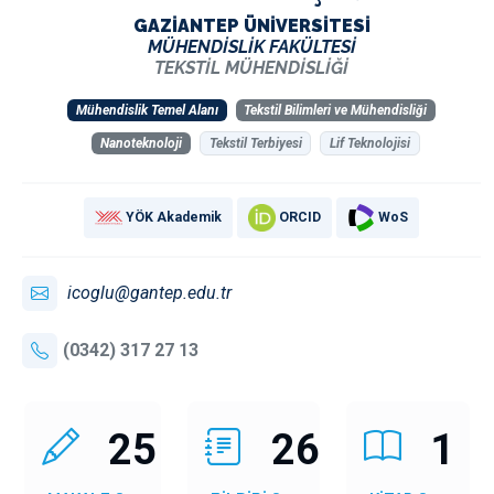
GAZİANTEP ÜNİVERSİTESİ
MÜHENDİSLİK FAKÜLTESİ
TEKSTİL MÜHENDİSLİĞİ
Mühendislik Temel Alanı
Tekstil Bilimleri ve Mühendisliği
Nanoteknoloji
Tekstil Terbiyesi
Lif Teknolojisi
YÖK Akademik
ORCID
WoS
icoglu@gantep.edu.tr
(0342) 317 27 13
25
26
1