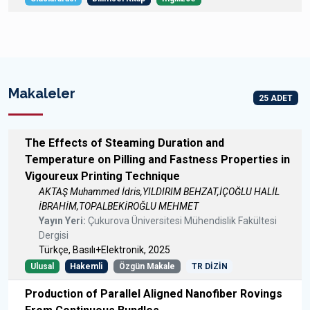
Makaleler
25 ADET
The Effects of Steaming Duration and
Temperature on Pilling and Fastness Properties in
Vigoureux Printing Technique
AKTAŞ Muhammed İdris,YILDIRIM BEHZAT,İÇOĞLU HALİL
İBRAHİM,TOPALBEKİROĞLU MEHMET
Yayın Yeri:
Çukurova Üniversitesi Mühendislik Fakültesi
Dergisi
Türkçe, Basılı+Elektronik, 2025
Ulusal
Hakemli
Özgün Makale
TR DİZİN
Production of Parallel Aligned Nanofiber Rovings