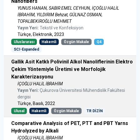
Nanofibers
YUNUS HANAN, SABIR EMEL CEYHUN, İÇOĞLU HALİL
İBRAHİM, YILDIRIM Behzat, GÜLNAZ OSMAN,
TOPALBEKİROĞLU MEHMET
Yayın Yeri:
Tekstil ve Konfeksiyon
Türkçe, Elektronik, 2023
Uluslararası
Hakemli
Özgün Makale
Q4
SCI-Expanded
Gallik Asit Katklı Polivinil Alkol Nanoliflerinin Elektro
Çekim Yöntemiyle Üretimi ve Morfolojik
Karakterizasyonu
İÇOĞLU HALİL İBRAHİM
Yayın Yeri:
Çukurova Üniversitesi Mühendislik Fakültesi
dergisi
Türkçe, Basılı, 2022
Ulusal
Hakemli
Özgün Makale
TR DİZİN
Comparative Analysis of PET, PTT and PBT Yarns
Hydrolyzed by Alkali
İÇOĞLU HALİL İBRAHİM