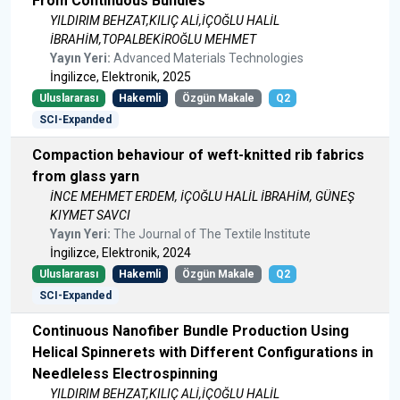
From Continuous Bundles
YILDIRIM BEHZAT,KILIÇ ALİ,İÇOĞLU HALİL
İBRAHİM,TOPALBEKİROĞLU MEHMET
Yayın Yeri:
Advanced Materials Technologies
İngilizce, Elektronik, 2025
Uluslararası
Hakemli
Özgün Makale
Q2
SCI-Expanded
Compaction behaviour of weft-knitted rib fabrics
from glass yarn
İNCE MEHMET ERDEM, İÇOĞLU HALİL İBRAHİM, GÜNEŞ
KIYMET SAVCI
Yayın Yeri:
The Journal of The Textile Institute
İngilizce, Elektronik, 2024
Uluslararası
Hakemli
Özgün Makale
Q2
SCI-Expanded
Continuous Nanofiber Bundle Production Using
Helical Spinnerets with Different Configurations in
Needleless Electrospinning
YILDIRIM BEHZAT,KILIÇ ALİ,İÇOĞLU HALİL