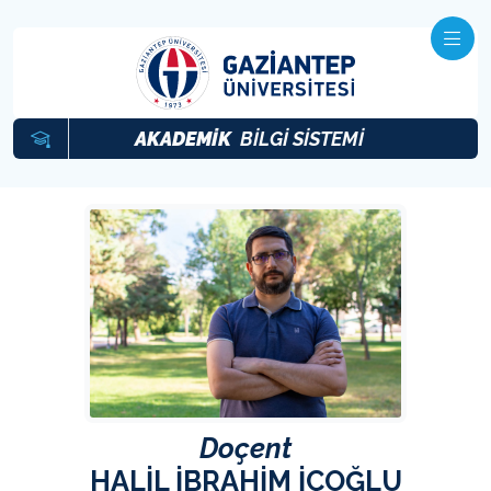
AKADEMİK
BİLGİ SİSTEMİ
Doçent
HALİL İBRAHİM İÇOĞLU