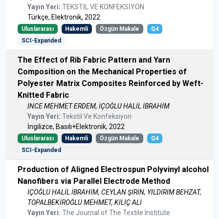
Yayın Yeri:
TEKSTİL VE KONFEKSİYON
Türkçe, Elektronik, 2022
Uluslararası
Hakemli
Özgün Makale
Q4
SCI-Expanded
The Effect of Rib Fabric Pattern and Yarn
Composition on the Mechanical Properties of
Polyester Matrix Composites Reinforced by Weft-
Knitted Fabric
İNCE MEHMET ERDEM, İÇOĞLU HALİL İBRAHİM
Yayın Yeri:
Tekstil Ve Konfeksiyon
İngilizce, Basılı+Elektronik, 2022
Uluslararası
Hakemli
Özgün Makale
Q4
SCI-Expanded
Production of Aligned Electrospun Polyvinyl alcohol
Nanofibers via Parallel Electrode Method
İÇOĞLU HALİL İBRAHİM, CEYLAN ŞİRİN, YILDIRIM BEHZAT,
TOPALBEKİROĞLU MEHMET, KILIÇ ALİ
Yayın Yeri:
The Journal of The Textile Institute