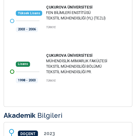
ÇUKUROVA ÜNİVERSİTESİ
FEN BİLİMLERİ ENSTİTÜSÜ
Yüksek Lisans
TEKSTİL MÜHENDİSLİĞİ (YL) (TEZLİ)
TÜRKİYE
2003 - 2006
ÇUKUROVA ÜNİVERSİTESİ
MÜHENDİSLİK-MİMARLIK FAKÜLTESİ
Lisans
TEKSTİL MÜHENDİSLİĞİ BÖLÜMÜ
TEKSTİL MÜHENDİSLİĞİ PR.
1998 - 2003
TÜRKİYE
Akademik
Bilgileri
2023
DOÇENT