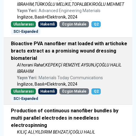
İBRAHİM,TÜRKOĞLU MELİKE,TOPALBEKİROĞLU MEHMET
Yayın Yeri:
Advanced Engineering Materials
İngilizce, Basılı+Elektronik, 2024
Uluslararası
Hakemli
Özgün Makale
Q2
SCI-Expanded
Bioactive PVA nanofiber mat loaded with artichoke
bracts extract as a promising wound dressing
biomaterial
Al horani Rahaf,KEPEKÇİ REMZİYE AYSUN,İÇOĞLU HALİL
İBRAHİM
Yayın Yeri:
Materials Today Communications
İngilizce, Basılı+Elektronik, 2024
Uluslararası
Hakemli
Özgün Makale
Q2
SCI-Expanded
Production of continuous nanofiber bundles by
multi parallel electrodes in needleless
electrospinning
KILIÇ ALİ,YILDIRIM BEHZAT,İÇOĞLU HALİL