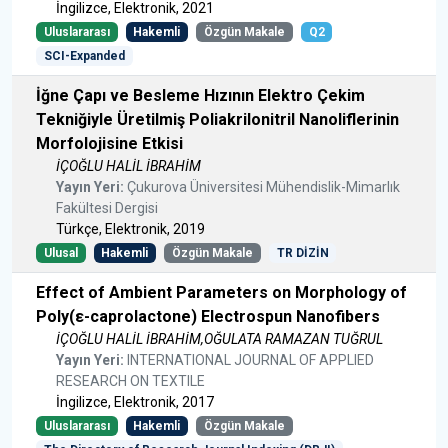
İngilizce, Elektronik, 2021
Uluslararası
Hakemli
Özgün Makale
Q2
SCI-Expanded
İğne Çapı ve Besleme Hızının Elektro Çekim
Tekniğiyle Üretilmiş Poliakrilonitril Nanoliflerinin
Morfolojisine Etkisi
İÇOĞLU HALİL İBRAHİM
Yayın Yeri:
Çukurova Üniversitesi Mühendislik-Mimarlık
Fakültesi Dergisi
Türkçe, Elektronik, 2019
Ulusal
Hakemli
Özgün Makale
TR DİZİN
Effect of Ambient Parameters on Morphology of
Poly(ε-caprolactone) Electrospun Nanofibers
İÇOĞLU HALİL İBRAHİM,OĞULATA RAMAZAN TUĞRUL
Yayın Yeri:
INTERNATIONAL JOURNAL OF APPLIED
RESEARCH ON TEXTILE
İngilizce, Elektronik, 2017
Uluslararası
Hakemli
Özgün Makale