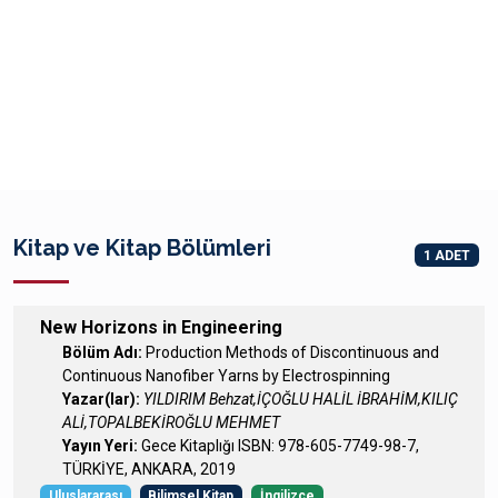
Kitap ve Kitap Bölümleri
1 ADET
New Horizons in Engineering
Bölüm Adı:
Production Methods of Discontinuous and
Continuous Nanofiber Yarns by Electrospinning
Yazar(lar):
YILDIRIM Behzat,İÇOĞLU HALİL İBRAHİM,KILIÇ
ALİ,TOPALBEKİROĞLU MEHMET
Yayın Yeri:
Gece Kitaplığı ISBN: 978-605-7749-98-7,
TÜRKİYE, ANKARA, 2019
Uluslararası
Bilimsel Kitap
İngilizce