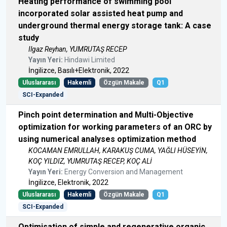
Heating performance of swimming pool
incorporated solar assisted heat pump and
underground thermal energy storage tank: A case
study
Ilgaz Reyhan, YUMRUTAŞ RECEP
Yayın Yeri:
Hindawi Limited
İngilizce, Basılı+Elektronik, 2022
Uluslararası
Hakemli
Özgün Makale
Q1
SCI-Expanded
Pinch point determination and Multi-Objective
optimization for working parameters of an ORC by
using numerical analyses optimization method
KOCAMAN EMRULLAH, KARAKUŞ CUMA, YAĞLI HÜSEYİN,
KOÇ YILDIZ, YUMRUTAŞ RECEP, KOÇ ALİ
Yayın Yeri:
Energy Conversion and Management
İngilizce, Elektronik, 2022
Uluslararası
Hakemli
Özgün Makale
Q1
SCI-Expanded
Optimisation of simple and regenerative organic