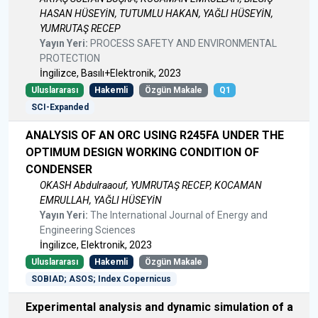
HASAN HÜSEYİN, TUTUMLU HAKAN, YAĞLI HÜSEYİN,
YUMRUTAŞ RECEP
Yayın Yeri:
PROCESS SAFETY AND ENVIRONMENTAL
PROTECTION
İngilizce, Basılı+Elektronik, 2023
Uluslararası
Hakemli
Özgün Makale
Q1
SCI-Expanded
ANALYSIS OF AN ORC USING R245FA UNDER THE
OPTIMUM DESIGN WORKING CONDITION OF
CONDENSER
OKASH Abdulraaouf, YUMRUTAŞ RECEP, KOCAMAN
EMRULLAH, YAĞLI HÜSEYİN
Yayın Yeri:
The International Journal of Energy and
Engineering Sciences
İngilizce, Elektronik, 2023
Uluslararası
Hakemli
Özgün Makale
SOBIAD; ASOS; Index Copernicus
Experimental analysis and dynamic simulation of a