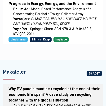
Progress in Exergy, Energy, and the Environment
Bölüm Adı:
Model-Based Performance Analysis of a
Concentrating Parabolic Trough Collector Array
Yazar(lar):
YILMAZ İBRAHİM HALİL,SÖYLEMEZ MEHMET
SAİT,HAYTA HAKAN,YUMRUTAŞ RECEP
Yayın Yeri:
Springer, Cham ISBN: 978-3-319-04680-8,
İSVİÇRE, 2014
Uluslararası
Bilimsel Kitap
İngilizce
Makaleler
58 ADET
Why PV panels must be recycled at the end of their
economic life span? A case study on recycling
together with the global situation
ARTAŞ SULTAN BÜŞRA, KOCAMAN EMRULLAH, BİLGİÇ