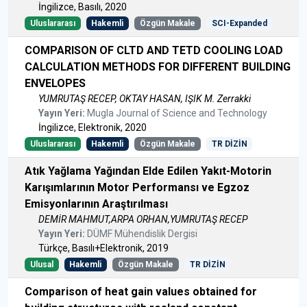
İngilizce, Basılı, 2020
Uluslararası
Hakemli
Özgün Makale
SCI-Expanded
COMPARISON OF CLTD AND TETD COOLING LOAD
CALCULATION METHODS FOR DIFFERENT BUILDING
ENVELOPES
YUMRUTAŞ RECEP, OKTAY HASAN, IŞIK M. Zerrakki
Yayın Yeri:
Mugla Journal of Science and Technology
İngilizce, Elektronik, 2020
Uluslararası
Hakemli
Özgün Makale
TR DİZİN
Atık Yağlama Yağından Elde Edilen Yakıt-Motorin
Karışımlarının Motor Performansı ve Egzoz
Emisyonlarının Araştırılması
DEMİR MAHMUT,ARPA ORHAN,YUMRUTAŞ RECEP
Yayın Yeri:
DÜMF Mühendislik Dergisi
Türkçe, Basılı+Elektronik, 2019
Ulusal
Hakemli
Özgün Makale
TR DİZİN
Comparison of heat gain values obtained for