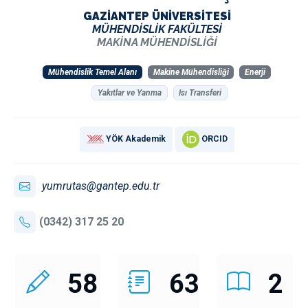
GAZİANTEP ÜNİVERSİTESİ
MÜHENDİSLİK FAKÜLTESİ
MAKİNA MÜHENDİSLİĞİ
Mühendislik Temel Alanı
Makine Mühendisliği
Enerji
Yakıtlar ve Yanma
Isı Transferi
YÖK Akademik
ORCID
yumrutas@gantep.edu.tr
(0342) 317 25 20
58
63
2