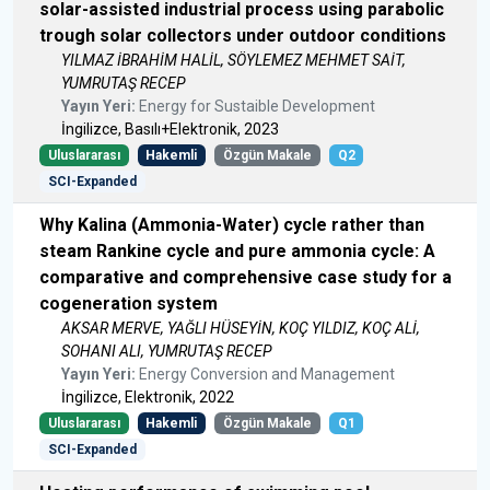
solar-assisted industrial process using parabolic
trough solar collectors under outdoor conditions
YILMAZ İBRAHİM HALİL, SÖYLEMEZ MEHMET SAİT,
YUMRUTAŞ RECEP
Yayın Yeri:
Energy for Sustaible Development
İngilizce, Basılı+Elektronik, 2023
Uluslararası
Hakemli
Özgün Makale
Q2
SCI-Expanded
Why Kalina (Ammonia-Water) cycle rather than
steam Rankine cycle and pure ammonia cycle: A
comparative and comprehensive case study for a
cogeneration system
AKSAR MERVE, YAĞLI HÜSEYİN, KOÇ YILDIZ, KOÇ ALİ,
SOHANI ALI, YUMRUTAŞ RECEP
Yayın Yeri:
Energy Conversion and Management
İngilizce, Elektronik, 2022
Uluslararası
Hakemli
Özgün Makale
Q1
SCI-Expanded