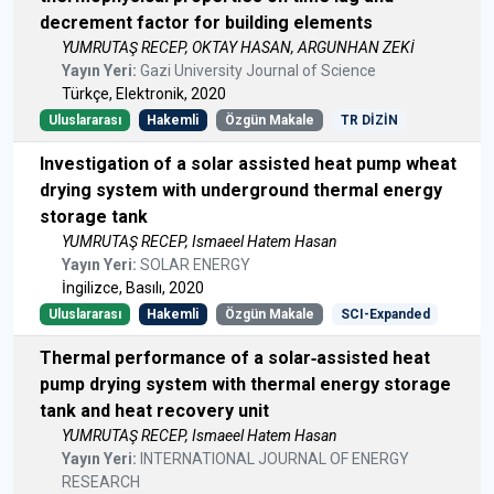
decrement factor for building elements
YUMRUTAŞ RECEP, OKTAY HASAN, ARGUNHAN ZEKİ
Yayın Yeri:
Gazi University Journal of Science
Türkçe, Elektronik, 2020
Uluslararası
Hakemli
Özgün Makale
TR DİZİN
Investigation of a solar assisted heat pump wheat
drying system with underground thermal energy
storage tank
YUMRUTAŞ RECEP, Ismaeel Hatem Hasan
Yayın Yeri:
SOLAR ENERGY
İngilizce, Basılı, 2020
Uluslararası
Hakemli
Özgün Makale
SCI-Expanded
Thermal performance of a solar‐assisted heat
pump drying system with thermal energy storage
tank and heat recovery unit
YUMRUTAŞ RECEP, Ismaeel Hatem Hasan
Yayın Yeri:
INTERNATIONAL JOURNAL OF ENERGY
RESEARCH