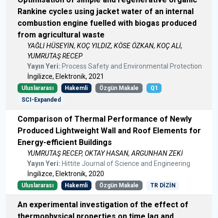
Rankine cycles using jacket water of an internal
combustion engine fuelled with biogas produced
from agricultural waste
YAĞLI HÜSEYİN, KOÇ YILDIZ, KÖSE ÖZKAN, KOÇ ALİ,
YUMRUTAŞ RECEP
Yayın Yeri:
Process Safety and Environmental Protection
İngilizce, Elektronik, 2021
Uluslararası
Hakemli
Özgün Makale
Q1
SCI-Expanded
Comparison of Thermal Performance of Newly
Produced Lightweight Wall and Roof Elements for
Energy-efficient Buildings
YUMRUTAŞ RECEP, OKTAY HASAN, ARGUNHAN ZEKİ
Yayın Yeri:
Hittite Journal of Science and Engineering
İngilizce, Elektronik, 2020
Uluslararası
Hakemli
Özgün Makale
TR DİZİN
An experimental investigation of the effect of
thermophysical properties on time lag and