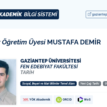
KADEMİK
BİLGİ SİSTEMİ
gaziantep
 Öğretim Üyesi
MUSTAFA DEMİR
GAZİANTEP ÜNİVERSİTESİ
FEN EDEBİYAT FAKÜLTESİ
TARİH
Sosyal, Beşeri ve İdari Bilimler Temel Alanı
Yeni Çağ Tarihi
O
YÖK Akademik
ORCID
WoS