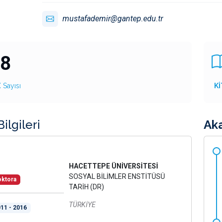
mustafademir@gantep.edu.tr
8
E
Sayısı
Kİ
ilgileri
Ak
HACETTEPE ÜNİVERSİTESİ
SOSYAL BİLİMLER ENSTİTÜSÜ
ktora
TARİH (DR)
TÜRKİYE
11 - 2016