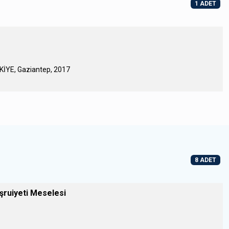
1 ADET
RKİYE, Gaziantep, 2017
8 ADET
eşruiyeti Meselesi