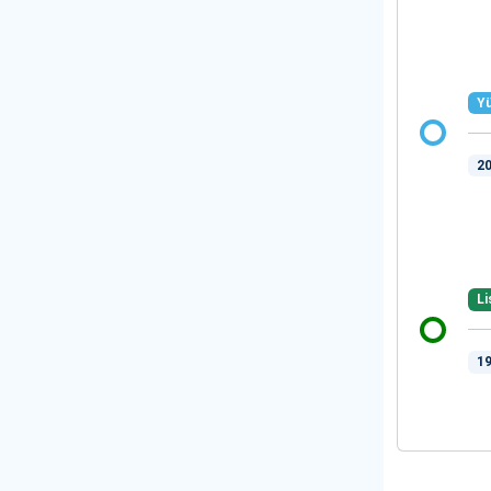
Yü
20
Li
19