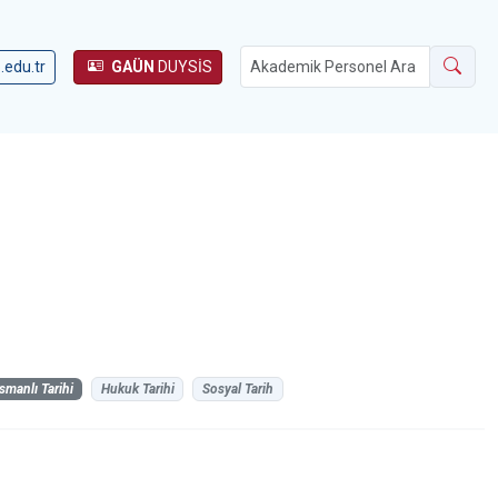
.edu.tr
GAÜN
DUYSİS
smanlı Tarihi
Hukuk Tarihi
Sosyal Tarih