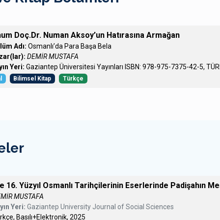
um Doç.Dr. Numan Aksoy’un Hatırasına Armağan
lüm Adı:
Osmanlı’da Para Başa Bela
zar(lar):
DEMİR MUSTAFA
yın Yeri:
Gaziantep Üniversitesi Yayınları ISBN: 978-975-7375-42-5, TÜ
l
Bilimsel Kitap
Türkçe
eler
ve 16. Yüzyıl Osmanlı Tarihçilerinin Eserlerinde Padişahın M
EMİR MUSTAFA
yın Yeri:
Gaziantep University Journal of Social Sciences
rkçe, Basılı+Elektronik, 2025