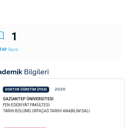
1
TAP
Sayısı
ademik
Bilgileri
2020
DOKTOR ÖĞRETİM ÜYESİ
GAZİANTEP ÜNİVERSİTESİ
FEN-EDEBİYAT FAKÜLTESİ
TARİH BÖLÜMÜ
ORTAÇAĞ TARİHİ ANABİLİM DALI