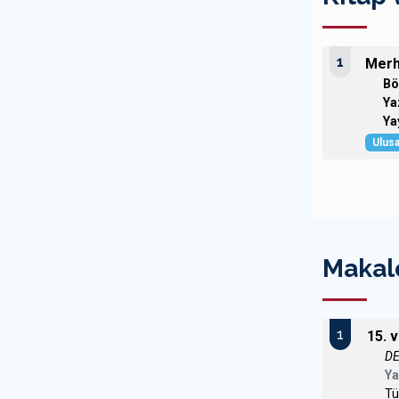
1
Merh
Bö
Ya
Ya
Ulusa
Makal
1
15. 
D
Ya
Tü