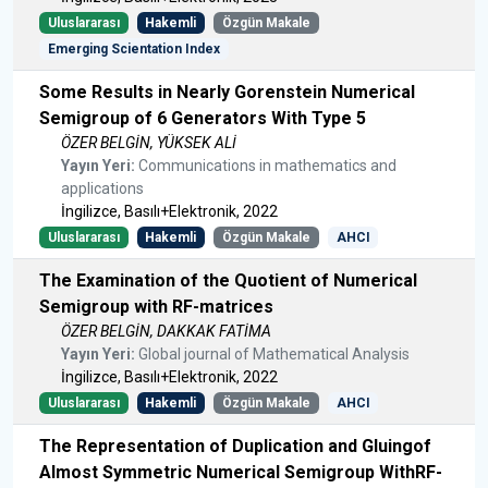
Uluslararası
Hakemli
Özgün Makale
Emerging Scientation Index
Some Results in Nearly Gorenstein Numerical
Semigroup of 6 Generators With Type 5
ÖZER BELGİN, YÜKSEK ALİ
Yayın Yeri:
Communications in mathematics and
applications
İngilizce, Basılı+Elektronik, 2022
Uluslararası
Hakemli
Özgün Makale
AHCI
The Examination of the Quotient of Numerical
Semigroup with RF-matrices
ÖZER BELGİN, DAKKAK FATİMA
Yayın Yeri:
Global journal of Mathematical Analysis
İngilizce, Basılı+Elektronik, 2022
Uluslararası
Hakemli
Özgün Makale
AHCI
The Representation of Duplication and Gluingof
Almost Symmetric Numerical Semigroup WithRF-