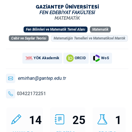
GAZİANTEP ÜNİVERSİTESİ
FEN EDEBİYAT FAKÜLTESİ
MATEMATİK
Fen Bilimleri ve Matematik Temel Alanı
Matematik
Cebir ve Sayılar Teorisi
Matematiğin Temelleri ve Matematiksel Mantık
YÖK Akademik
ORCID
WoS
emirhan@gantep.edu.tr
03422172251
14
25
1