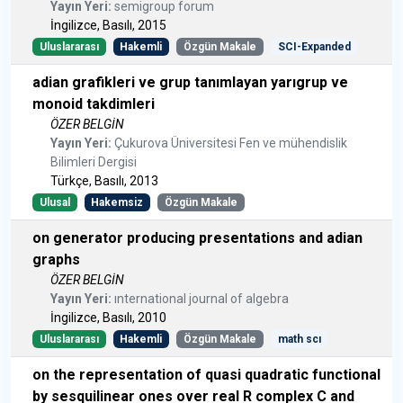
Yayın Yeri:
semigroup forum
İngilizce, Basılı, 2015
Uluslararası
Hakemli
Özgün Makale
SCI-Expanded
adian grafikleri ve grup tanımlayan yarıgrup ve
monoid takdimleri
ÖZER BELGİN
Yayın Yeri:
Çukurova Üniversitesi Fen ve mühendislik
Bilimleri Dergisi
Türkçe, Basılı, 2013
Ulusal
Hakemsiz
Özgün Makale
on generator producing presentations and adian
graphs
ÖZER BELGİN
Yayın Yeri:
ınternational journal of algebra
İngilizce, Basılı, 2010
Uluslararası
Hakemli
Özgün Makale
math scı
on the representation of quasi quadratic functional
by sesquilinear ones over real R complex C and