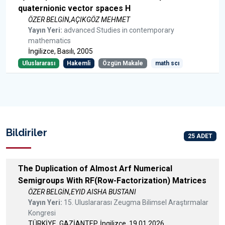
quaternionic vector spaces H
ÖZER BELGİN,AÇIKGÖZ MEHMET
Yayın Yeri:
advanced Studies in contemporary
mathematics
İngilizce, Basılı, 2005
Uluslararası
Hakemli
Özgün Makale
math scı
Bildiriler
25 ADET
The Duplication of Almost Arf Numerical
Semigroups With RF(Row-Factorization) Matrices
ÖZER BELGİN,EYID AISHA BUSTANI
Yayın Yeri:
15. Uluslararası Zeugma Bilimsel Araştırmalar
Kongresi
TÜRKİYE, GAZİANTEP, İngilizce, 19.01.2026