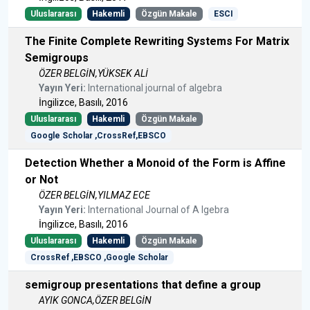
Uluslararası
Hakemli
Özgün Makale
ESCI
The Finite Complete Rewriting Systems For Matrix
Semigroups
ÖZER BELGİN,YÜKSEK ALİ
Yayın Yeri:
International journal of algebra
İngilizce, Basılı, 2016
Uluslararası
Hakemli
Özgün Makale
Google Scholar ,CrossRef,EBSCO
Detection Whether a Monoid of the Form is Affine
or Not
ÖZER BELGİN,YILMAZ ECE
Yayın Yeri:
International Journal of A lgebra
İngilizce, Basılı, 2016
Uluslararası
Hakemli
Özgün Makale
CrossRef ,EBSCO ,Google Scholar
semigroup presentations that define a group
AYIK GONCA,ÖZER BELGİN