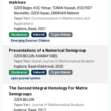
matrices
ÖZER Belgin, KOÇ Yılmaz, TURAN Hüseyin, KOÇYİĞİT
Necmettin, ÖZER Hasan, EMİRHAN Mehmet
Yayın Yeri:
Communications in Mathematics and
Applications
İngilizce, Basılı, 2021
Uluslararası
Hakemli
Özgün Makale
Emerging Sources Citation
Presentations of a Numerical Semigroup
ÖZER BELGİN, KANBAY SİBEL
Yayın Yeri:
Global Journal of Mathematical Analysis
İngilizce, Basılı+Elektronik, 2020
Uluslararası
Hakemli
Özgün Makale
open journal system
The Second Integral Homology For Matrix
Semigroups
ÖZER BELGİN
Yayın Yeri:
Journal of Mathematical Analysis
İngilizce, Basılı, 2017