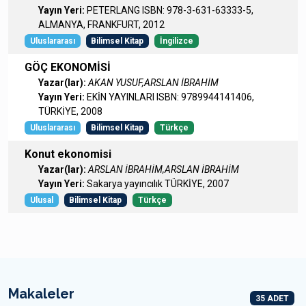
Yayın Yeri:
PETERLANG ISBN: 978-3-631-63333-5,
ALMANYA, FRANKFURT, 2012
Uluslararası
Bilimsel Kitap
İngilizce
GÖÇ EKONOMİSİ
Yazar(lar):
AKAN YUSUF,ARSLAN İBRAHİM
Yayın Yeri:
EKİN YAYINLARI ISBN: 9789944141406,
TÜRKİYE, 2008
Uluslararası
Bilimsel Kitap
Türkçe
Konut ekonomisi
Yazar(lar):
ARSLAN İBRAHİM,ARSLAN İBRAHİM
Yayın Yeri:
Sakarya yayıncılık TÜRKİYE, 2007
Ulusal
Bilimsel Kitap
Türkçe
Makaleler
35 ADET