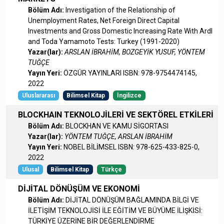
Bölüm Adı:
Investigation of the Relationship of
Unemployment Rates, Net Foreign Direct Capital
Investments and Gross Domestic Increasing Rate With Ardl
and Toda Yamamoto Tests: Turkey (1991-2020)
Yazar(lar):
ARSLAN İBRAHİM, BOZGEYİK YUSUF, YÖNTEM
TUĞÇE
Yayın Yeri:
ÖZGÜR YAYINLARI ISBN: 978-9754474145,
2022
Uluslararası
Bilimsel Kitap
İngilizce
BLOCKHAIN TEKNOLOJİLERİ VE SEKTÖREL ETKİLERİ
Bölüm Adı:
BLOCKHAN VE KAMU SİGORTASI
Yazar(lar):
YÖNTEM TUĞÇE, ARSLAN İBRAHİM
Yayın Yeri:
NOBEL BİLİMSEL ISBN: 978-625-433-825-0,
2022
Ulusal
Bilimsel Kitap
Türkçe
DİJİTAL DÖNÜŞÜM VE EKONOMİ
Bölüm Adı:
DİJİTAL DÖNÜŞÜM BAĞLAMINDA BİLGİ VE
İLETİŞİM TEKNOLOJİSİ İLE EĞİTİM VE BÜYÜME İLİŞKİSİ:
TÜRKİYE ÜZERİNE BİR DEĞERLENDİRME