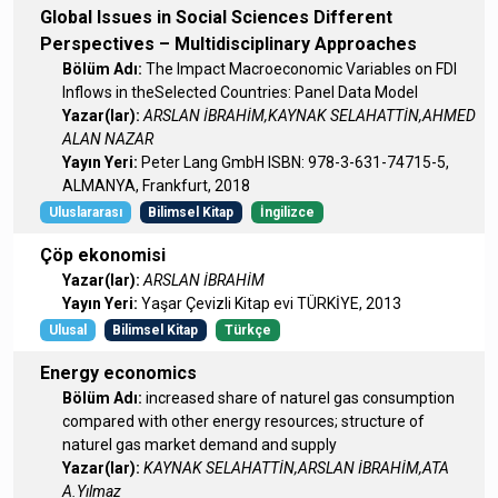
Global Issues in Social Sciences Different
Perspectives – Multidisciplinary Approaches
Bölüm Adı:
The Impact Macroeconomic Variables on FDI
Inflows in theSelected Countries: Panel Data Model
Yazar(lar):
ARSLAN İBRAHİM,KAYNAK SELAHATTİN,AHMED
ALAN NAZAR
Yayın Yeri:
Peter Lang GmbH ISBN: 978-3-631-74715-5,
ALMANYA, Frankfurt, 2018
Uluslararası
Bilimsel Kitap
İngilizce
Çöp ekonomisi
Yazar(lar):
ARSLAN İBRAHİM
Yayın Yeri:
Yaşar Çevizli Kitap evi TÜRKİYE, 2013
Ulusal
Bilimsel Kitap
Türkçe
Energy economics
Bölüm Adı:
increased share of naturel gas consumption
compared with other energy resources; structure of
naturel gas market demand and supply
Yazar(lar):
KAYNAK SELAHATTİN,ARSLAN İBRAHİM,ATA
A.Yılmaz