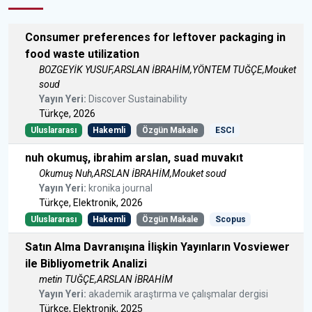
Consumer preferences for leftover packaging in
food waste utilization
BOZGEYİK YUSUF,ARSLAN İBRAHİM,YÖNTEM TUĞÇE,Mouket
soud
Yayın Yeri:
Discover Sustainability
Türkçe, 2026
Uluslararası
Hakemli
Özgün Makale
ESCI
nuh okumuş, ibrahim arslan, suad muvakıt
Okumuş Nuh,ARSLAN İBRAHİM,Mouket soud
Yayın Yeri:
kronika journal
Türkçe, Elektronik, 2026
Uluslararası
Hakemli
Özgün Makale
Scopus
Satın Alma Davranışına İlişkin Yayınların Vosviewer
ile Bibliyometrik Analizi
metin TUĞÇE,ARSLAN İBRAHİM
Yayın Yeri:
akademik araştırma ve çalışmalar dergisi
Türkçe, Elektronik, 2025