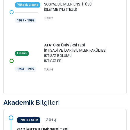
SOSYAL BİLİMLER ENSTİTÜSÜ
Yüksek Lisans
İŞLETME (YL) (TEZLİ)
TÜRKİYE
1997 - 1999
ATATÜRK ÜNİVERSİTESİ
İKTİSADİ VE İDARİ BİLİMLER FAKÜLTESİ
Lisans
İKTİSAT BÖLÜMÜ
İKTİSAT PR.
1993 - 1997
TÜRKİYE
Akademik
Bilgileri
2014
PROFESÖR
GAZİANTEP ÜNİVERSİTESİ