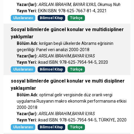
Yazar(lar):
ARSLAN İBRAHİM, BAYAR İLYAS, Okumuş Nuh
Yayın Yeri:
EKİN ISBN: 978-625-7667-81-4, 2021
Uluslararası
Bilimsel Kitap
Türkçe
Sosyal bilimlerde güncel konular ve multidisipliner
yaklşımlar
Bölüm Adı:
kırılgan beşli ülkelerde Abrams eğrisinin
geçerliliği: Panel veri analizi 2000-2018
Yazar(lar):
ARSLAN İBRAHİM,BAYAR İLYAS
Yayın Yeri:
iksad ISBN: 978-625-7954-94-5, 2020
Uluslararası
Bilimsel Kitap
Türkçe
sosyal bilimlerde güncel konular ve multi disipliner
yaklaşımlar
Bölüm Adı:
optimal gelir vergisinde düz oranlı vergi
uygulama Rusyanın makro ekonomik performansına etkisi
2000-2018
Yazar(lar):
ARSLAN İBRAHİM,BAYAR İLYAS
Yayın Yeri:
iksad ISBN: 978-625-7954-94-5, TÜRKİYE, 2020
Uluslararası
Bilimsel Kitap
Türkçe