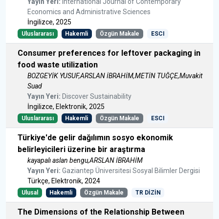
Yayın Yeri:
International Journal of Contemporary
Economics and Administrative Sciences
İngilizce, 2025
Uluslararası
Hakemli
Özgün Makale
ESCI
Consumer preferences for leftover packaging in
food waste utilization
BOZGEYİK YUSUF,ARSLAN İBRAHİM,METİN TUĞÇE,Muvakit
Suad
Yayın Yeri:
Discover Sustainability
İngilizce, Elektronik, 2025
Uluslararası
Hakemli
Özgün Makale
ESCI
Türkiye'de gelir dağılımın sosyo ekonomik
belirleyicileri üzerine bir araştırma
kayapalı aslan bengu,ARSLAN İBRAHİM
Yayın Yeri:
Gaziantep Üniversitesi Sosyal Bilimler Dergisi
Türkçe, Elektronik, 2024
Ulusal
Hakemli
Özgün Makale
TR DİZİN
The Dimensions of the Relationship Between