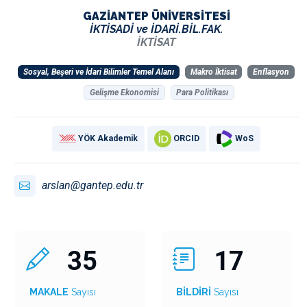
GAZİANTEP ÜNİVERSİTESİ
İKTİSADİ ve İDARİ.BİL.FAK.
İKTİSAT
Sosyal, Beşeri ve İdari Bilimler Temel Alanı
Makro İktisat
Enflasyon
Gelişme Ekonomisi
Para Politikası
YÖK Akademik
ORCID
WoS
arslan@gantep.edu.tr
35
17
MAKALE
Sayısı
BİLDİRİ
Sayısı