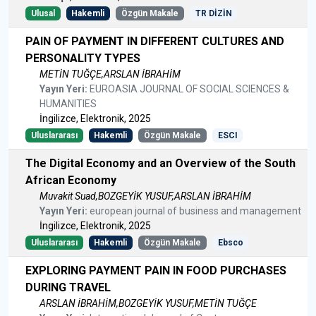
Ulusal
Hakemli
Özgün Makale
TR DİZİN
PAIN OF PAYMENT IN DIFFERENT CULTURES AND
PERSONALITY TYPES
METİN TUĞÇE,ARSLAN İBRAHİM
Yayın Yeri:
EUROASIA JOURNAL OF SOCIAL SCIENCES &
HUMANITIES
İngilizce, Elektronik, 2025
Uluslararası
Hakemli
Özgün Makale
ESCI
The Digital Economy and an Overview of the South
African Economy
Muvakit Suad,BOZGEYİK YUSUF,ARSLAN İBRAHİM
Yayın Yeri:
european journal of business and management
İngilizce, Elektronik, 2025
Uluslararası
Hakemli
Özgün Makale
Ebsco
EXPLORING PAYMENT PAIN IN FOOD PURCHASES
DURING TRAVEL
ARSLAN İBRAHİM,BOZGEYİK YUSUF,METİN TUĞÇE