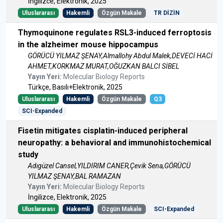
İngilizce, Elektronik, 2025
Uluslararası
Hakemli
Özgün Makale
TR DİZİN
Thymoquinone regulates RSL3-induced ferroptosis
in the alzheimer mouse hippocampus
GÖRÜCÜ YILMAZ ŞENAY,Almallohy Abdul Malek,DEVECİ HACİ
AHMET,KORKMAZ MURAT,OĞUZKAN BALCI SİBEL
Yayın Yeri:
Molecular Biology Reports
Türkçe, Basılı+Elektronik, 2025
Uluslararası
Hakemli
Özgün Makale
Q3
SCI-Expanded
Fisetin mitigates cisplatin-induced peripheral
neuropathy: a behavioral and immunohistochemical
study
Adıgüzel Cansel,YILDIRIM CANER,Çevik Sena,GÖRÜCÜ
YILMAZ ŞENAY,BAL RAMAZAN
Yayın Yeri:
Molecular Biology Reports
İngilizce, Elektronik, 2025
Uluslararası
Hakemli
Özgün Makale
SCI-Expanded