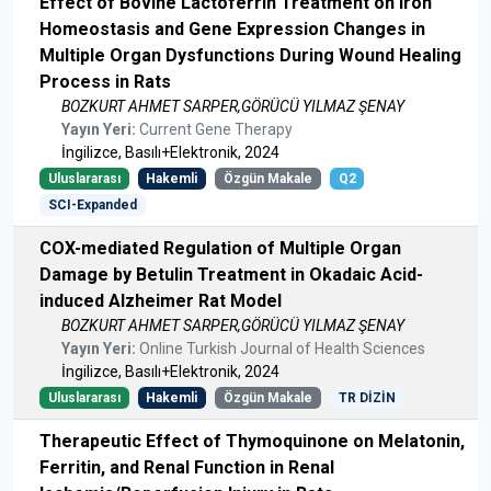
Effect of Bovine Lactoferrin Treatment on Iron
Homeostasis and Gene Expression Changes in
Multiple Organ Dysfunctions During Wound Healing
Process in Rats
BOZKURT AHMET SARPER,GÖRÜCÜ YILMAZ ŞENAY
Yayın Yeri:
Current Gene Therapy
İngilizce, Basılı+Elektronik, 2024
Uluslararası
Hakemli
Özgün Makale
Q2
SCI-Expanded
COX-mediated Regulation of Multiple Organ
Damage by Betulin Treatment in Okadaic Acid-
induced Alzheimer Rat Model
BOZKURT AHMET SARPER,GÖRÜCÜ YILMAZ ŞENAY
Yayın Yeri:
Online Turkish Journal of Health Sciences
İngilizce, Basılı+Elektronik, 2024
Uluslararası
Hakemli
Özgün Makale
TR DİZİN
Therapeutic Effect of Thymoquinone on Melatonin,
Ferritin, and Renal Function in Renal