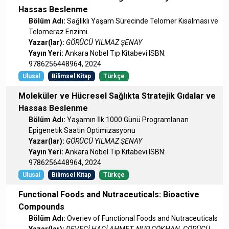
Hassas Beslenme
Bölüm Adı:
Sağlıklı Yaşam Sürecinde Telomer Kısalması ve
Telomeraz Enzimi
Yazar(lar):
GÖRÜCÜ YILMAZ ŞENAY
Yayın Yeri:
Ankara Nobel Tıp Kitabevi ISBN:
9786256448964, 2024
Ulusal
Bilimsel Kitap
Türkçe
Moleküler ve Hücresel Sağlıkta Stratejik Gıdalar ve
Hassas Beslenme
Bölüm Adı:
Yaşamın İlk 1000 Günü Programlanan
Epigenetik Saatin Optimizasyonu
Yazar(lar):
GÖRÜCÜ YILMAZ ŞENAY
Yayın Yeri:
Ankara Nobel Tıp Kitabevi ISBN:
9786256448964, 2024
Ulusal
Bilimsel Kitap
Türkçe
Functional Foods and Nutraceuticals: Bioactive
Compounds
Bölüm Adı:
Overiev of Functional Foods and Nutraceuticals
Yazar(lar):
DEVECİ HACİ AHMET, NUR GÖKHAN, GÖRÜCÜ