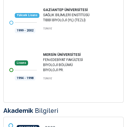
GAZİANTEP ÜNİVERSİTESİ
SAĞLIK BİLİMLERİ ENSTİTÜSÜ
Yüksek Lisans
TIBBİ BİYOLOJİ (YL) (TEZLİ)
TÜRKİYE
1999 - 2002
MERSİN ÜNİVERSİTESİ
FEN-EDEBİYAT FAKÜLTESİ
Lisans
BİYOLOJİ BÖLÜMÜ
BİYOLOJİ PR.
1994 - 1998
TÜRKİYE
Akademik
Bilgileri