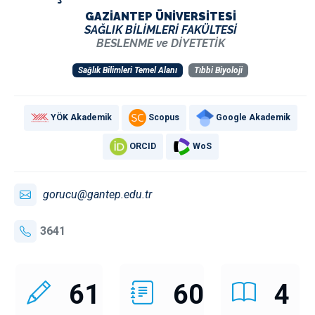
GAZİANTEP ÜNİVERSİTESİ
SAĞLIK BİLİMLERİ FAKÜLTESİ
BESLENME ve DİYETETİK
Sağlık Bilimleri Temel Alanı
Tıbbi Biyoloji
YÖK Akademik
Scopus
Google Akademik
ORCID
WoS
gorucu@gantep.edu.tr
3641
61
60
4