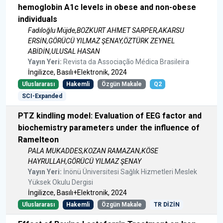
hemoglobin A1c levels in obese and non-obese
individuals
Fadıloğlu Müjde,BOZKURT AHMET SARPER,AKARSU
ERSİN,GÖRÜCÜ YILMAZ ŞENAY,ÖZTÜRK ZEYNEL
ABİDİN,ULUSAL HASAN
Yayın Yeri:
Revista da Associação Médica Brasileira
İngilizce, Basılı+Elektronik, 2024
Uluslararası
Hakemli
Özgün Makale
Q2
SCI-Expanded
PTZ kindling model: Evaluation of EEG factor and
biochemistry parameters under the influence of
Ramelteon
PALA MUKADDES,KOZAN RAMAZAN,KÖSE
HAYRULLAH,GÖRÜCÜ YILMAZ ŞENAY
Yayın Yeri:
İnönü Üniversitesi Sağlık Hizmetleri Meslek
Yüksek Okulu Dergisi
İngilizce, Basılı+Elektronik, 2024
Uluslararası
Hakemli
Özgün Makale
TR DİZİN