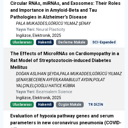
Circular RNAs, miRNAs, and Exosomes: Their Roles
and Importance in Amyloid-Beta and Tau
Pathologies in Alzheimer’s Disease
PALA MUKADDES,GÖRÜCÜ YILMAZ ŞENAY
Yayın Yeri:
Neural Plasticity
İngilizce, Elektronik, 2025
Uluslararası
Hakemli
Derleme Makale
SCI-Expanded
The Effects of MicroRNAs on Cardiomyopathy in a
Rat Model of Streptozotocin-induced Diabetes
Mellitus
DOĞAN ASLIHAN ŞEYDA,PALA MUKADDES,GÖRÜCÜ YILMAZ
ŞENAY,BECEREN AYFER,KARABULUT AYDIN,POLAT
YALÇIN,ELÇİOĞLU HATİCE KÜBRA
Yayın Yeri:
Bezmialem Science
İngilizce, Elektronik, 2025
Uluslararası
Hakemli
Özgün Makale
TR DİZİN
Evaluation of hypoxia pathway genes and serum
parameters in new coronavirus pneumonia (COVID-