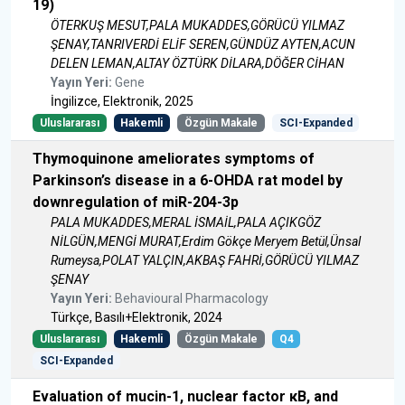
19)
ÖTERKUŞ MESUT,PALA MUKADDES,GÖRÜCÜ YILMAZ
ŞENAY,TANRIVERDİ ELİF SEREN,GÜNDÜZ AYTEN,ACUN
DELEN LEMAN,ALTAY ÖZTÜRK DİLARA,DÖĞER CİHAN
Yayın Yeri:
Gene
İngilizce, Elektronik, 2025
Uluslararası
Hakemli
Özgün Makale
SCI-Expanded
Thymoquinone ameliorates symptoms of
Parkinson’s disease in a 6-OHDA rat model by
downregulation of miR-204-3p
PALA MUKADDES,MERAL İSMAİL,PALA AÇIKGÖZ
NİLGÜN,MENGİ MURAT,Erdim Gökçe Meryem Betül,Ünsal
Rumeysa,POLAT YALÇIN,AKBAŞ FAHRİ,GÖRÜCÜ YILMAZ
ŞENAY
Yayın Yeri:
Behavioural Pharmacology
Türkçe, Basılı+Elektronik, 2024
Uluslararası
Hakemli
Özgün Makale
Q4
SCI-Expanded
Evaluation of mucin-1, nuclear factor κB, and