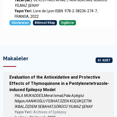
YILMAZ ŞENAY
Yayın Yeri:
Livre de Lyon ISBN: 978-2-38236-274-7,
FRANSA, 2022
Uluslararası
Bilimsel Kitap
İngilizce
Makaleler
61 ADET
Evaluation of the Antioxidative and Protective
Effects of Thymoquinone in a Pentylenetetrazole-
induced Epilepsy Model
PALA MUKADDES,Meral İsmail,Pala Açıkgöz
Nilgün,HANİKOĞLU FERHAT,ÖZEN KÜÇÜKÇETİN
İKBAL,ÖZDEM SEBAHAT,GÖRÜCÜ YILMAZ ŞENAY
Yayın Yeri:
Archives of Epilepsy