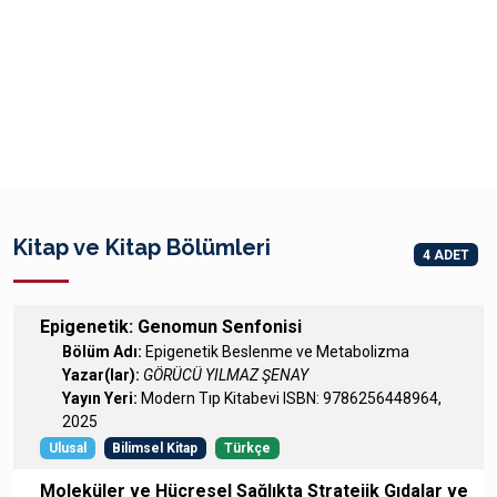
Kitap ve Kitap Bölümleri
4 ADET
Epigenetik: Genomun Senfonisi
Bölüm Adı:
Epigenetik Beslenme ve Metabolizma
Yazar(lar):
GÖRÜCÜ YILMAZ ŞENAY
Yayın Yeri:
Modern Tıp Kitabevi ISBN: 9786256448964,
2025
Ulusal
Bilimsel Kitap
Türkçe
Moleküler ve Hücresel Sağlıkta Stratejik Gıdalar ve