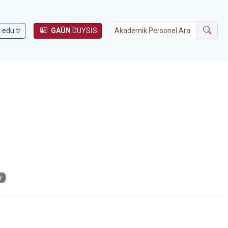
.edu.tr
GAÜN
DUYSİS
i