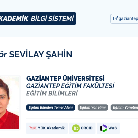
KADEMİK
BİLGİ SİSTEMİ
gaziantep
ör
SEVİLAY ŞAHİN
GAZİANTEP ÜNİVERSİTESİ
GAZİANTEP EĞİTİM FAKÜLTESİ
EĞİTİM BİLİMLERİ
Eğitim Bilimleri Temel Alanı
Eğitim Yönetimi
Eğitim Yönetim
YÖK Akademik
ORCID
WoS