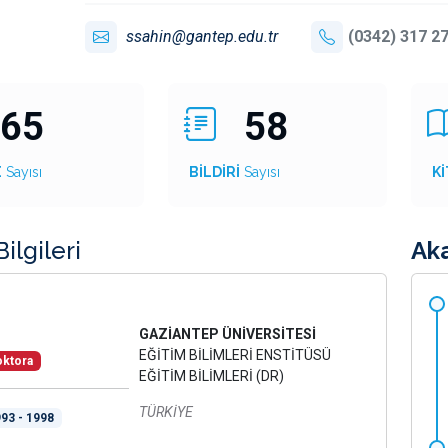
ssahin@gantep.edu.tr
(0342) 317 27
65
58
E
Sayısı
BİLDİRİ
Sayısı
Kİ
ilgileri
Ak
GAZİANTEP ÜNİVERSİTESİ
EĞİTİM BİLİMLERİ ENSTİTÜSÜ
ktora
EĞİTİM BİLİMLERİ (DR)
TÜRKİYE
93 - 1998