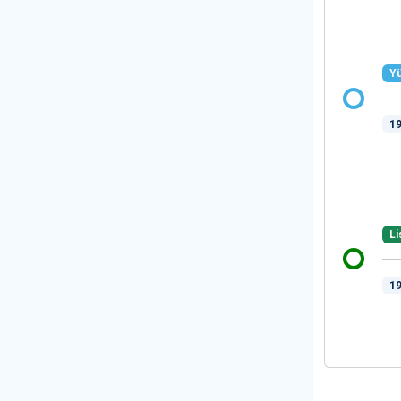
Yü
19
Li
19