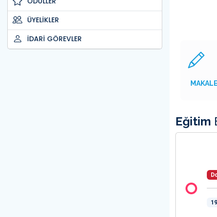
ÖDÜLLER
ÜYELİKLER
İDARİ GÖREVLER
MAKAL
Eğitim
B
Do
19