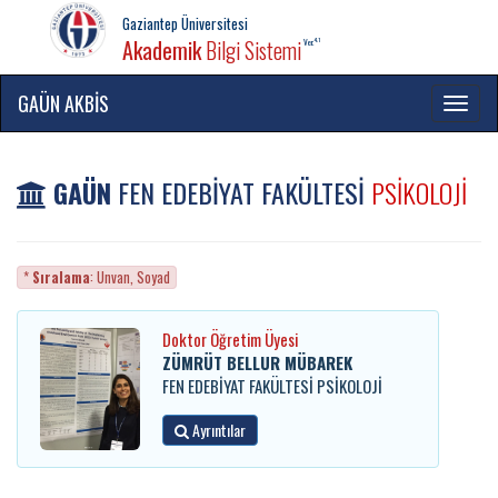
Gaziantep Üniversitesi
Akademik
Bilgi Sistemi
4.1
Ver.
GAÜN AKBİS
Menü
GAÜN
FEN EDEBİYAT FAKÜLTESİ
PSİKOLOJİ
*
Sıralama
: Unvan, Soyad
Doktor Öğretim Üyesi
ZÜMRÜT BELLUR MÜBAREK
FEN EDEBİYAT FAKÜLTESİ PSİKOLOJİ
Ayrıntılar