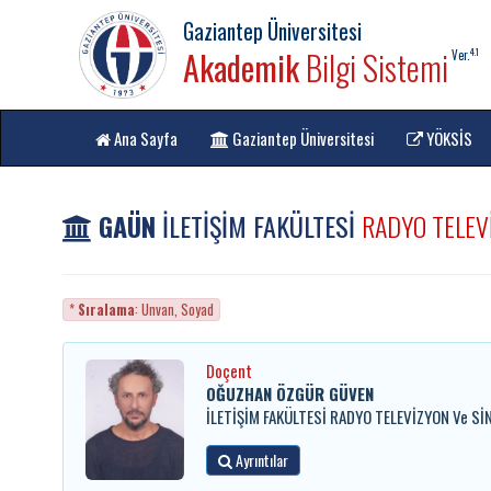
Gaziantep Üniversitesi
Akademik
Bilgi Sistemi
4.1
Ver.
Ana Sayfa
Gaziantep Üniversitesi
YÖKSİS
GAÜN
İLETİŞİM FAKÜLTESİ
RADYO TELEV
*
Sıralama
: Unvan, Soyad
Doçent
OĞUZHAN ÖZGÜR GÜVEN
İLETİŞİM FAKÜLTESİ RADYO TELEVİZYON Ve Sİ
Ayrıntılar