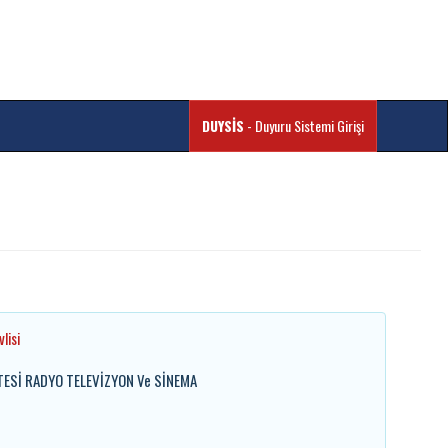
DUYSİS
- Duyuru Sistemi Girişi
lisi
LTESİ RADYO TELEVİZYON Ve SİNEMA