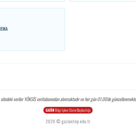
NEMA
sitedeki veriler YÖKSİS veritabanından alınmaktadır
ve her gün 01.00'de güncellenmekted
GAÜN
Bilgi İşlem Daire Başkanlığı
2026 © gaziantep.edu.tr